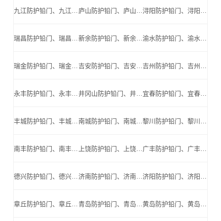
九江防护铅门、九江防辐射铅门、九江医用铅门、九江手术室铅门、九江工业探伤铅门_九江手术室铅门公司
庐山防护铅门、庐山防辐射铅门、庐山医用铅门、庐山手术室铅门、庐山工业探伤铅门_庐山手术室铅门公司
浔阳防护铅门、浔阳防辐射铅门、浔阳医用铅门、浔阳手术室铅门、浔阳工业探伤铅门_浔阳手术室铅门公司
瑞昌防护铅门、瑞昌防辐射铅门、瑞昌医用铅门、瑞昌手术室铅门、瑞昌工业探伤铅门_瑞昌手术室铅门公司
新余防护铅门、新余防辐射铅门、新余医用铅门、新余手术室铅门、新余工业探伤铅门_新余手术室铅门公司
渝水防护铅门、渝水防辐射铅门、渝水医用铅门、渝水手术室铅门、渝水工业探伤铅门_渝水手术室铅门公司
瑞金防护铅门、瑞金防辐射铅门、瑞金医用铅门、瑞金手术室铅门、瑞金工业探伤铅门_瑞金手术室铅门公司
吉安防护铅门、吉安防辐射铅门、吉安医用铅门、吉安手术室铅门、吉安工业探伤铅门_吉安手术室铅门公司
吉州防护铅门、吉州防辐射铅门、吉州医用铅门、吉州手术室铅门、吉州工业探伤铅门_吉州手术室铅门公司
永丰防护铅门、永丰防辐射铅门、永丰医用铅门、永丰手术室铅门、永丰工业探伤铅门_永丰手术室铅门公司
井冈山防护铅门、井冈山防辐射铅门、井冈山医用铅门、井冈山手术室铅门、井冈山工业探伤铅门_井冈山手术室铅门公司
宜春防护铅门、宜春防辐射铅门、宜春医用铅门、宜春手术室铅门、宜春工业探伤铅门_宜春手术室铅门公司
丰城防护铅门、丰城防辐射铅门、丰城医用铅门、丰城手术室铅门、丰城工业探伤铅门_丰城手术室铅门公司
南城防护铅门、南城防辐射铅门、南城医用铅门、南城手术室铅门、南城工业探伤铅门_南城手术室铅门公司
黎川防护铅门、黎川防辐射铅门、黎川医用铅门、黎川手术室铅门、黎川工业探伤铅门_黎川手术室铅门公司
南丰防护铅门、南丰防辐射铅门、南丰医用铅门、南丰手术室铅门、南丰工业探伤铅门_南丰手术室铅门公司
上饶防护铅门、上饶防辐射铅门、上饶医用铅门、上饶手术室铅门、上饶工业探伤铅门_上饶手术室铅门公司
广丰防护铅门、广丰防辐射铅门、广丰医用铅门、广丰手术室铅门、广丰工业探伤铅门_广丰手术室铅门公司
德兴防护铅门、德兴防辐射铅门、德兴医用铅门、德兴手术室铅门、德兴工业探伤铅门_德兴手术室铅门公司
济南防护铅门、济南防辐射铅门、济南医用铅门、济南手术室铅门、济南工业探伤铅门_济南手术室铅门公司
济阳防护铅门、济阳防辐射铅门、济阳医用铅门、济阳手术室铅门、济阳工业探伤铅门_济阳手术室铅门公司
章丘防护铅门、章丘防辐射铅门、章丘医用铅门、章丘手术室铅门、章丘工业探伤铅门_章丘手术室铅门公司
青岛防护铅门、青岛防辐射铅门、青岛医用铅门、青岛手术室铅门、青岛工业探伤铅门_青岛手术室铅门公司
黄岛防护铅门、黄岛防辐射铅门、黄岛医用铅门、黄岛手术室铅门、黄岛工业探伤铅门_黄岛手术室铅门公司