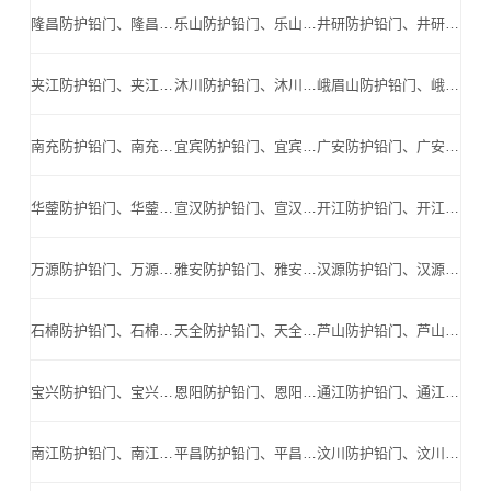
隆昌防护铅门、隆昌防辐射铅门、隆昌医用铅门、隆昌手术室铅门、隆昌工业探伤铅门_隆昌手术室铅门公司
乐山防护铅门、乐山防辐射铅门、乐山医用铅门、乐山手术室铅门、乐山工业探伤铅门_乐山手术室铅门公司
井研防护铅门、井研防辐射铅门、井研医用铅门、井研手术室铅门、井研工业探伤铅门_井研手术室铅门公司
夹江防护铅门、夹江防辐射铅门、夹江医用铅门、夹江手术室铅门、夹江工业探伤铅门_夹江手术室铅门公司
沐川防护铅门、沐川防辐射铅门、沐川医用铅门、沐川手术室铅门、沐川工业探伤铅门_沐川手术室铅门公司
峨眉山防护铅门、峨眉山防辐射铅门、峨眉山医用铅门、峨眉山手术室铅门、峨眉山工业探伤铅门_峨眉山手术室铅门公司
南充防护铅门、南充防辐射铅门、南充医用铅门、南充手术室铅门、南充工业探伤铅门_南充手术室铅门公司
宜宾防护铅门、宜宾防辐射铅门、宜宾医用铅门、宜宾手术室铅门、宜宾工业探伤铅门_宜宾手术室铅门公司
广安防护铅门、广安防辐射铅门、广安医用铅门、广安手术室铅门、广安工业探伤铅门_广安手术室铅门公司
华蓥防护铅门、华蓥防辐射铅门、华蓥医用铅门、华蓥手术室铅门、华蓥工业探伤铅门_华蓥手术室铅门公司
宣汉防护铅门、宣汉防辐射铅门、宣汉医用铅门、宣汉手术室铅门、宣汉工业探伤铅门_宣汉手术室铅门公司
开江防护铅门、开江防辐射铅门、开江医用铅门、开江手术室铅门、开江工业探伤铅门_开江手术室铅门公司
万源防护铅门、万源防辐射铅门、万源医用铅门、万源手术室铅门、万源工业探伤铅门_万源手术室铅门公司
雅安防护铅门、雅安防辐射铅门、雅安医用铅门、雅安手术室铅门、雅安工业探伤铅门_雅安手术室铅门公司
汉源防护铅门、汉源防辐射铅门、汉源医用铅门、汉源手术室铅门、汉源工业探伤铅门_汉源手术室铅门公司
石棉防护铅门、石棉防辐射铅门、石棉医用铅门、石棉手术室铅门、石棉工业探伤铅门_石棉手术室铅门公司
天全防护铅门、天全防辐射铅门、天全医用铅门、天全手术室铅门、天全工业探伤铅门_天全手术室铅门公司
芦山防护铅门、芦山防辐射铅门、芦山医用铅门、芦山手术室铅门、芦山工业探伤铅门_芦山手术室铅门公司
宝兴防护铅门、宝兴防辐射铅门、宝兴医用铅门、宝兴手术室铅门、宝兴工业探伤铅门_宝兴手术室铅门公司
恩阳防护铅门、恩阳防辐射铅门、恩阳医用铅门、恩阳手术室铅门、恩阳工业探伤铅门_恩阳手术室铅门公司
通江防护铅门、通江防辐射铅门、通江医用铅门、通江手术室铅门、通江工业探伤铅门_通江手术室铅门公司
南江防护铅门、南江防辐射铅门、南江医用铅门、南江手术室铅门、南江工业探伤铅门_南江手术室铅门公司
平昌防护铅门、平昌防辐射铅门、平昌医用铅门、平昌手术室铅门、平昌工业探伤铅门_平昌手术室铅门公司
汶川防护铅门、汶川防辐射铅门、汶川医用铅门、汶川手术室铅门、汶川工业探伤铅门_汶川手术室铅门公司