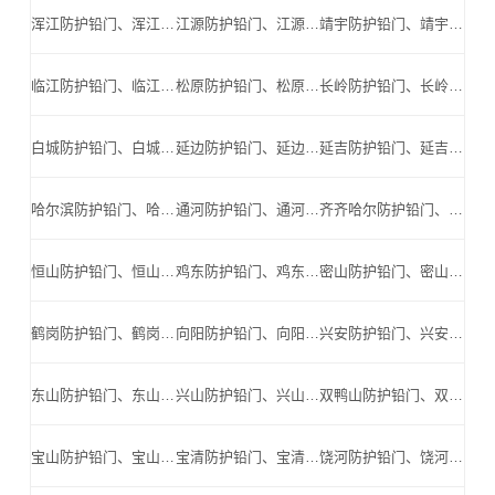
浑江防护铅门、浑江防辐射铅门、浑江医用铅门、浑江手术室铅门、浑江工业探伤铅门_浑江手术室铅门公司
江源防护铅门、江源防辐射铅门、江源医用铅门、江源手术室铅门、江源工业探伤铅门_江源手术室铅门公司
靖宇防护铅门、靖宇防辐射铅门、靖宇医用铅门、靖宇手术室铅门、靖宇工业探伤铅门_靖宇手术室铅门公司
临江防护铅门、临江防辐射铅门、临江医用铅门、临江手术室铅门、临江工业探伤铅门_临江手术室铅门公司
松原防护铅门、松原防辐射铅门、松原医用铅门、松原手术室铅门、松原工业探伤铅门_松原手术室铅门公司
长岭防护铅门、长岭防辐射铅门、长岭医用铅门、长岭手术室铅门、长岭工业探伤铅门_长岭手术室铅门公司
白城防护铅门、白城防辐射铅门、白城医用铅门、白城手术室铅门、白城工业探伤铅门_白城手术室铅门公司
延边防护铅门、延边防辐射铅门、延边医用铅门、延边手术室铅门、延边工业探伤铅门_延边手术室铅门公司
延吉防护铅门、延吉防辐射铅门、延吉医用铅门、延吉手术室铅门、延吉工业探伤铅门_延吉手术室铅门公司
哈尔滨防护铅门、哈尔滨防辐射铅门、哈尔滨医用铅门、哈尔滨手术室铅门、哈尔滨工业探伤铅门_哈尔滨手术室铅门公司
通河防护铅门、通河防辐射铅门、通河医用铅门、通河手术室铅门、通河工业探伤铅门_通河手术室铅门公司
齐齐哈尔防护铅门、齐齐哈尔防辐射铅门、齐齐哈尔医用铅门、齐齐哈尔手术室铅门、齐齐哈尔工业探伤铅门_齐齐哈尔手术室铅门公司
恒山防护铅门、恒山防辐射铅门、恒山医用铅门、恒山手术室铅门、恒山工业探伤铅门_恒山手术室铅门公司
鸡东防护铅门、鸡东防辐射铅门、鸡东医用铅门、鸡东手术室铅门、鸡东工业探伤铅门_鸡东手术室铅门公司
密山防护铅门、密山防辐射铅门、密山医用铅门、密山手术室铅门、密山工业探伤铅门_密山手术室铅门公司
鹤岗防护铅门、鹤岗防辐射铅门、鹤岗医用铅门、鹤岗手术室铅门、鹤岗工业探伤铅门_鹤岗手术室铅门公司
向阳防护铅门、向阳防辐射铅门、向阳医用铅门、向阳手术室铅门、向阳工业探伤铅门_向阳手术室铅门公司
兴安防护铅门、兴安防辐射铅门、兴安医用铅门、兴安手术室铅门、兴安工业探伤铅门_兴安手术室铅门公司
东山防护铅门、东山防辐射铅门、东山医用铅门、东山手术室铅门、东山工业探伤铅门_东山手术室铅门公司
兴山防护铅门、兴山防辐射铅门、兴山医用铅门、兴山手术室铅门、兴山工业探伤铅门_兴山手术室铅门公司
双鸭山防护铅门、双鸭山防辐射铅门、双鸭山医用铅门、双鸭山手术室铅门、双鸭山工业探伤铅门_双鸭山手术室铅门公司
宝山防护铅门、宝山防辐射铅门、宝山医用铅门、宝山手术室铅门、宝山工业探伤铅门_宝山手术室铅门公司
宝清防护铅门、宝清防辐射铅门、宝清医用铅门、宝清手术室铅门、宝清工业探伤铅门_宝清手术室铅门公司
饶河防护铅门、饶河防辐射铅门、饶河医用铅门、饶河手术室铅门、饶河工业探伤铅门_饶河手术室铅门公司