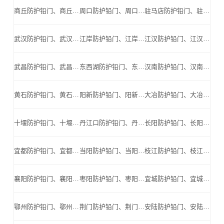
商丘防护铅门、商丘防辐射铅门、商丘医用铅门、商丘手术室铅门、商丘工业探伤铅门_商丘手术室铅门公司
周口防护铅门、周口防辐射铅门、周口医用铅门、周口手术室铅门、周口工业探伤铅门_周口手术室铅门公司
驻马店防护铅门、驻马店防辐射铅门、驻马店医用铅门、驻马店手术室铅门、驻马店工业探伤铅门_驻马店手术室铅门公司
武汉防护铅门、武汉防辐射铅门、武汉医用铅门、武汉手术室铅门、武汉工业探伤铅门_武汉手术室铅门公司
江岸防护铅门、江岸防辐射铅门、江岸医用铅门、江岸手术室铅门、江岸工业探伤铅门_江岸手术室铅门公司
江汉防护铅门、江汉防辐射铅门、江汉医用铅门、江汉手术室铅门、江汉工业探伤铅门_江汉手术室铅门公司
武昌防护铅门、武昌防辐射铅门、武昌医用铅门、武昌手术室铅门、武昌工业探伤铅门_武昌手术室铅门公司
东西湖防护铅门、东西湖防辐射铅门、东西湖医用铅门、东西湖手术室铅门、东西湖工业探伤铅门_东西湖手术室铅门公司
汉南防护铅门、汉南防辐射铅门、汉南医用铅门、汉南手术室铅门、汉南工业探伤铅门_汉南手术室铅门公司
黄石防护铅门、黄石防辐射铅门、黄石医用铅门、黄石手术室铅门、黄石工业探伤铅门_黄石手术室铅门公司
阳新防护铅门、阳新防辐射铅门、阳新医用铅门、阳新手术室铅门、阳新工业探伤铅门_阳新手术室铅门公司
大冶防护铅门、大冶防辐射铅门、大冶医用铅门、大冶手术室铅门、大冶工业探伤铅门_大冶手术室铅门公司
十堰防护铅门、十堰防辐射铅门、十堰医用铅门、十堰手术室铅门、十堰工业探伤铅门_十堰手术室铅门公司
丹江口防护铅门、丹江口防辐射铅门、丹江口医用铅门、丹江口手术室铅门、丹江口工业探伤铅门_丹江口手术室铅门公司
长阳防护铅门、长阳防辐射铅门、长阳医用铅门、长阳手术室铅门、长阳工业探伤铅门_长阳手术室铅门公司
宜都防护铅门、宜都防辐射铅门、宜都医用铅门、宜都手术室铅门、宜都工业探伤铅门_宜都手术室铅门公司
当阳防护铅门、当阳防辐射铅门、当阳医用铅门、当阳手术室铅门、当阳工业探伤铅门_当阳手术室铅门公司
枝江防护铅门、枝江防辐射铅门、枝江医用铅门、枝江手术室铅门、枝江工业探伤铅门_枝江手术室铅门公司
襄阳防护铅门、襄阳防辐射铅门、襄阳医用铅门、襄阳手术室铅门、襄阳工业探伤铅门_襄阳手术室铅门公司
枣阳防护铅门、枣阳防辐射铅门、枣阳医用铅门、枣阳手术室铅门、枣阳工业探伤铅门_枣阳手术室铅门公司
宜城防护铅门、宜城防辐射铅门、宜城医用铅门、宜城手术室铅门、宜城工业探伤铅门_宜城手术室铅门公司
鄂州防护铅门、鄂州防辐射铅门、鄂州医用铅门、鄂州手术室铅门、鄂州工业探伤铅门_鄂州手术室铅门公司
荆门防护铅门、荆门防辐射铅门、荆门医用铅门、荆门手术室铅门、荆门工业探伤铅门_荆门手术室铅门公司
安陆防护铅门、安陆防辐射铅门、安陆医用铅门、安陆手术室铅门、安陆工业探伤铅门_安陆手术室铅门公司