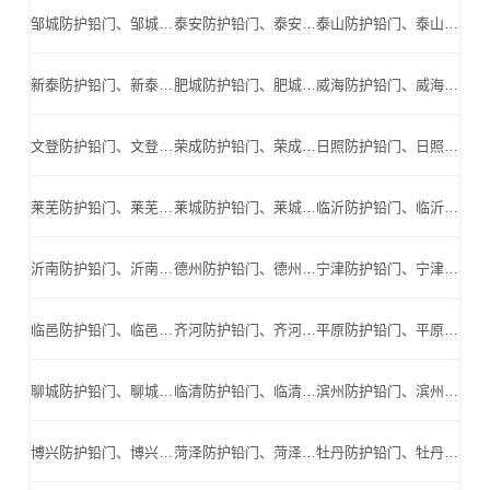
邹城防护铅门、邹城防辐射铅门、邹城医用铅门、邹城手术室铅门、邹城工业探伤铅门_邹城手术室铅门公司
泰安防护铅门、泰安防辐射铅门、泰安医用铅门、泰安手术室铅门、泰安工业探伤铅门_泰安手术室铅门公司
泰山防护铅门、泰山防辐射铅门、泰山医用铅门、泰山手术室铅门、泰山工业探伤铅门_泰山手术室铅门公司
新泰防护铅门、新泰防辐射铅门、新泰医用铅门、新泰手术室铅门、新泰工业探伤铅门_新泰手术室铅门公司
肥城防护铅门、肥城防辐射铅门、肥城医用铅门、肥城手术室铅门、肥城工业探伤铅门_肥城手术室铅门公司
威海防护铅门、威海防辐射铅门、威海医用铅门、威海手术室铅门、威海工业探伤铅门_威海手术室铅门公司
文登防护铅门、文登防辐射铅门、文登医用铅门、文登手术室铅门、文登工业探伤铅门_文登手术室铅门公司
荣成防护铅门、荣成防辐射铅门、荣成医用铅门、荣成手术室铅门、荣成工业探伤铅门_荣成手术室铅门公司
日照防护铅门、日照防辐射铅门、日照医用铅门、日照手术室铅门、日照工业探伤铅门_日照手术室铅门公司
莱芜防护铅门、莱芜防辐射铅门、莱芜医用铅门、莱芜手术室铅门、莱芜工业探伤铅门_莱芜手术室铅门公司
莱城防护铅门、莱城防辐射铅门、莱城医用铅门、莱城手术室铅门、莱城工业探伤铅门_莱城手术室铅门公司
临沂防护铅门、临沂防辐射铅门、临沂医用铅门、临沂手术室铅门、临沂工业探伤铅门_临沂手术室铅门公司
沂南防护铅门、沂南防辐射铅门、沂南医用铅门、沂南手术室铅门、沂南工业探伤铅门_沂南手术室铅门公司
德州防护铅门、德州防辐射铅门、德州医用铅门、德州手术室铅门、德州工业探伤铅门_德州手术室铅门公司
宁津防护铅门、宁津防辐射铅门、宁津医用铅门、宁津手术室铅门、宁津工业探伤铅门_宁津手术室铅门公司
临邑防护铅门、临邑防辐射铅门、临邑医用铅门、临邑手术室铅门、临邑工业探伤铅门_临邑手术室铅门公司
齐河防护铅门、齐河防辐射铅门、齐河医用铅门、齐河手术室铅门、齐河工业探伤铅门_齐河手术室铅门公司
平原防护铅门、平原防辐射铅门、平原医用铅门、平原手术室铅门、平原工业探伤铅门_平原手术室铅门公司
聊城防护铅门、聊城防辐射铅门、聊城医用铅门、聊城手术室铅门、聊城工业探伤铅门_聊城手术室铅门公司
临清防护铅门、临清防辐射铅门、临清医用铅门、临清手术室铅门、临清工业探伤铅门_临清手术室铅门公司
滨州防护铅门、滨州防辐射铅门、滨州医用铅门、滨州手术室铅门、滨州工业探伤铅门_滨州手术室铅门公司
博兴防护铅门、博兴防辐射铅门、博兴医用铅门、博兴手术室铅门、博兴工业探伤铅门_博兴手术室铅门公司
菏泽防护铅门、菏泽防辐射铅门、菏泽医用铅门、菏泽手术室铅门、菏泽工业探伤铅门_菏泽手术室铅门公司
牡丹防护铅门、牡丹防辐射铅门、牡丹医用铅门、牡丹手术室铅门、牡丹工业探伤铅门_牡丹手术室铅门公司