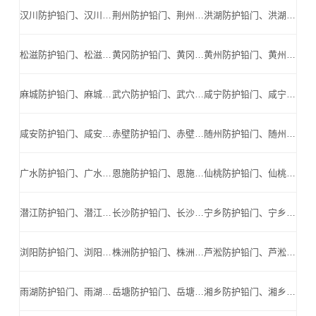
汉川防护铅门、汉川防辐射铅门、汉川医用铅门、汉川手术室铅门、汉川工业探伤铅门_汉川手术室铅门公司
荆州防护铅门、荆州防辐射铅门、荆州医用铅门、荆州手术室铅门、荆州工业探伤铅门_荆州手术室铅门公司
洪湖防护铅门、洪湖防辐射铅门、洪湖医用铅门、洪湖手术室铅门、洪湖工业探伤铅门_洪湖手术室铅门公司
松滋防护铅门、松滋防辐射铅门、松滋医用铅门、松滋手术室铅门、松滋工业探伤铅门_松滋手术室铅门公司
黄冈防护铅门、黄冈防辐射铅门、黄冈医用铅门、黄冈手术室铅门、黄冈工业探伤铅门_黄冈手术室铅门公司
黄州防护铅门、黄州防辐射铅门、黄州医用铅门、黄州手术室铅门、黄州工业探伤铅门_黄州手术室铅门公司
麻城防护铅门、麻城防辐射铅门、麻城医用铅门、麻城手术室铅门、麻城工业探伤铅门_麻城手术室铅门公司
武穴防护铅门、武穴防辐射铅门、武穴医用铅门、武穴手术室铅门、武穴工业探伤铅门_武穴手术室铅门公司
咸宁防护铅门、咸宁防辐射铅门、咸宁医用铅门、咸宁手术室铅门、咸宁工业探伤铅门_咸宁手术室铅门公司
咸安防护铅门、咸安防辐射铅门、咸安医用铅门、咸安手术室铅门、咸安工业探伤铅门_咸安手术室铅门公司
赤壁防护铅门、赤壁防辐射铅门、赤壁医用铅门、赤壁手术室铅门、赤壁工业探伤铅门_赤壁手术室铅门公司
随州防护铅门、随州防辐射铅门、随州医用铅门、随州手术室铅门、随州工业探伤铅门_随州手术室铅门公司
广水防护铅门、广水防辐射铅门、广水医用铅门、广水手术室铅门、广水工业探伤铅门_广水手术室铅门公司
恩施防护铅门、恩施防辐射铅门、恩施医用铅门、恩施手术室铅门、恩施工业探伤铅门_恩施手术室铅门公司
仙桃防护铅门、仙桃防辐射铅门、仙桃医用铅门、仙桃手术室铅门、仙桃工业探伤铅门_仙桃手术室铅门公司
潜江防护铅门、潜江防辐射铅门、潜江医用铅门、潜江手术室铅门、潜江工业探伤铅门_潜江手术室铅门公司
长沙防护铅门、长沙防辐射铅门、长沙医用铅门、长沙手术室铅门、长沙工业探伤铅门_长沙手术室铅门公司
宁乡防护铅门、宁乡防辐射铅门、宁乡医用铅门、宁乡手术室铅门、宁乡工业探伤铅门_宁乡手术室铅门公司
浏阳防护铅门、浏阳防辐射铅门、浏阳医用铅门、浏阳手术室铅门、浏阳工业探伤铅门_浏阳手术室铅门公司
株洲防护铅门、株洲防辐射铅门、株洲医用铅门、株洲手术室铅门、株洲工业探伤铅门_株洲手术室铅门公司
芦淞防护铅门、芦淞防辐射铅门、芦淞医用铅门、芦淞手术室铅门、芦淞工业探伤铅门_芦淞手术室铅门公司
雨湖防护铅门、雨湖防辐射铅门、雨湖医用铅门、雨湖手术室铅门、雨湖工业探伤铅门_雨湖手术室铅门公司
岳塘防护铅门、岳塘防辐射铅门、岳塘医用铅门、岳塘手术室铅门、岳塘工业探伤铅门_岳塘手术室铅门公司
湘乡防护铅门、湘乡防辐射铅门、湘乡医用铅门、湘乡手术室铅门、湘乡工业探伤铅门_湘乡手术室铅门公司