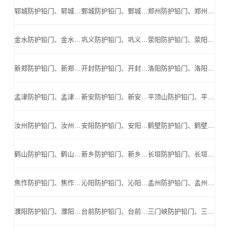
郓城防护铅门、郓城防辐射铅门、郓城医用铅门、郓城手术室铅门、郓城工业探伤铅门_郓城手术室铅门公司
鄄城防护铅门、鄄城防辐射铅门、鄄城医用铅门、鄄城手术室铅门、鄄城工业探伤铅门_鄄城手术室铅门公司
郑州防护铅门、郑州防辐射铅门、郑州医用铅门、郑州手术室铅门、郑州工业探伤铅门_郑州手术室铅门公司
金水防护铅门、金水防辐射铅门、金水医用铅门、金水手术室铅门、金水工业探伤铅门_金水手术室铅门公司
巩义防护铅门、巩义防辐射铅门、巩义医用铅门、巩义手术室铅门、巩义工业探伤铅门_巩义手术室铅门公司
荥阳防护铅门、荥阳防辐射铅门、荥阳医用铅门、荥阳手术室铅门、荥阳工业探伤铅门_荥阳手术室铅门公司
新郑防护铅门、新郑防辐射铅门、新郑医用铅门、新郑手术室铅门、新郑工业探伤铅门_新郑手术室铅门公司
开封防护铅门、开封防辐射铅门、开封医用铅门、开封手术室铅门、开封工业探伤铅门_开封手术室铅门公司
洛阳防护铅门、洛阳防辐射铅门、洛阳医用铅门、洛阳手术室铅门、洛阳工业探伤铅门_洛阳手术室铅门公司
孟津防护铅门、孟津防辐射铅门、孟津医用铅门、孟津手术室铅门、孟津工业探伤铅门_孟津手术室铅门公司
新安防护铅门、新安防辐射铅门、新安医用铅门、新安手术室铅门、新安工业探伤铅门_新安手术室铅门公司
平顶山防护铅门、平顶山防辐射铅门、平顶山医用铅门、平顶山手术室铅门、平顶山工业探伤铅门_平顶山手术室铅门公司
汝州防护铅门、汝州防辐射铅门、汝州医用铅门、汝州手术室铅门、汝州工业探伤铅门_汝州手术室铅门公司
安阳防护铅门、安阳防辐射铅门、安阳医用铅门、安阳手术室铅门、安阳工业探伤铅门_安阳手术室铅门公司
鹤壁防护铅门、鹤壁防辐射铅门、鹤壁医用铅门、鹤壁手术室铅门、鹤壁工业探伤铅门_鹤壁手术室铅门公司
鹤山防护铅门、鹤山防辐射铅门、鹤山医用铅门、鹤山手术室铅门、鹤山工业探伤铅门_鹤山手术室铅门公司
新乡防护铅门、新乡防辐射铅门、新乡医用铅门、新乡手术室铅门、新乡工业探伤铅门_新乡手术室铅门公司
长垣防护铅门、长垣防辐射铅门、长垣医用铅门、长垣手术室铅门、长垣工业探伤铅门_长垣手术室铅门公司
焦作防护铅门、焦作防辐射铅门、焦作医用铅门、焦作手术室铅门、焦作工业探伤铅门_焦作手术室铅门公司
沁阳防护铅门、沁阳防辐射铅门、沁阳医用铅门、沁阳手术室铅门、沁阳工业探伤铅门_沁阳手术室铅门公司
孟州防护铅门、孟州防辐射铅门、孟州医用铅门、孟州手术室铅门、孟州工业探伤铅门_孟州手术室铅门公司
濮阳防护铅门、濮阳防辐射铅门、濮阳医用铅门、濮阳手术室铅门、濮阳工业探伤铅门_濮阳手术室铅门公司
台前防护铅门、台前防辐射铅门、台前医用铅门、台前手术室铅门、台前工业探伤铅门_台前手术室铅门公司
三门峡防护铅门、三门峡防辐射铅门、三门峡医用铅门、三门峡手术室铅门、三门峡工业探伤铅门_三门峡手术室铅门公司