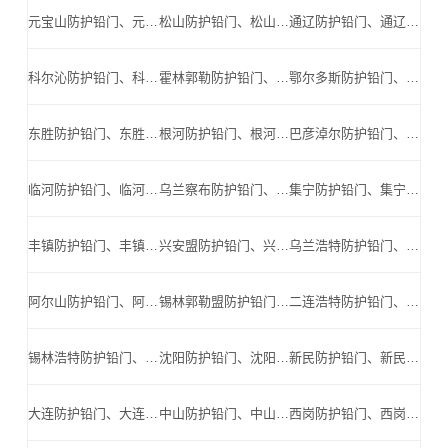
元宝山防护铅门、元宝山防辐射铅门、元宝山医用铅门、元宝山手术室铅门、元宝山工业探伤铅门_元宝山手术室铅门公司
松山防护铅门、松山防辐射铅门、松山医用铅门、松山手术室铅门、松山工业探伤铅门_松山手术室铅门公司
通辽防护铅门、通辽防辐射铅门、通辽医用铅门、通辽手术室铅门、通辽工业探伤铅门_通辽手术室铅门公司
科尔沁防护铅门、科尔沁防辐射铅门、科尔沁医用铅门、科尔沁手术室铅门、科尔沁工业探伤铅门_科尔沁手术室铅门公司
霍林郭勒防护铅门、霍林郭勒防辐射铅门、霍林郭勒医用铅门、霍林郭勒手术室铅门、霍林郭勒工业探伤铅门_霍林郭勒手术室铅门公司
鄂尔多斯防护铅门、鄂尔多斯防辐射铅门、鄂尔多斯医用铅门、鄂尔多斯手术室铅门、鄂尔多斯工业探伤铅门_鄂尔多斯手术室铅门公司
东胜防护铅门、东胜防辐射铅门、东胜医用铅门、东胜手术室铅门、东胜工业探伤铅门_东胜手术室铅门公司
根河防护铅门、根河防辐射铅门、根河医用铅门、根河手术室铅门、根河工业探伤铅门_根河手术室铅门公司
巴彦淖尔防护铅门、巴彦淖尔防辐射铅门、巴彦淖尔医用铅门、巴彦淖尔手术室铅门、巴彦淖尔工业探伤铅门_巴彦淖尔手术室铅门公司
临河防护铅门、临河防辐射铅门、临河医用铅门、临河手术室铅门、临河工业探伤铅门_临河手术室铅门公司
乌兰察布防护铅门、乌兰察布防辐射铅门、乌兰察布医用铅门、乌兰察布手术室铅门、乌兰察布工业探伤铅门_乌兰察布手术室铅门公司
集宁防护铅门、集宁防辐射铅门、集宁医用铅门、集宁手术室铅门、集宁工业探伤铅门_集宁手术室铅门公司
丰镇防护铅门、丰镇防辐射铅门、丰镇医用铅门、丰镇手术室铅门、丰镇工业探伤铅门_丰镇手术室铅门公司
兴安盟防护铅门、兴安盟防辐射铅门、兴安盟医用铅门、兴安盟手术室铅门、兴安盟工业探伤铅门_兴安盟手术室铅门公司
乌兰浩特防护铅门、乌兰浩特防辐射铅门、乌兰浩特医用铅门、乌兰浩特手术室铅门、乌兰浩特工业探伤铅门_乌兰浩特手术室铅门公司
阿尔山防护铅门、阿尔山防辐射铅门、阿尔山医用铅门、阿尔山手术室铅门、阿尔山工业探伤铅门_阿尔山手术室铅门公司
锡林郭勒盟防护铅门、锡林郭勒盟防辐射铅门、锡林郭勒盟医用铅门、锡林郭勒盟手术室铅门、锡林郭勒盟工业探伤铅门_锡林郭勒盟手术室铅门公司
二连浩特防护铅门、二连浩特防辐射铅门、二连浩特医用铅门、二连浩特手术室铅门、二连浩特工业探伤铅门_二连浩特手术室铅门公司
锡林浩特防护铅门、锡林浩特防辐射铅门、锡林浩特医用铅门、锡林浩特手术室铅门、锡林浩特工业探伤铅门_锡林浩特手术室铅门公司
沈阳防护铅门、沈阳防辐射铅门、沈阳医用铅门、沈阳手术室铅门、沈阳工业探伤铅门_沈阳手术室铅门公司
新民防护铅门、新民防辐射铅门、新民医用铅门、新民手术室铅门、新民工业探伤铅门_新民手术室铅门公司
大连防护铅门、大连防辐射铅门、大连医用铅门、大连手术室铅门、大连工业探伤铅门_大连手术室铅门公司
中山防护铅门、中山防辐射铅门、中山医用铅门、中山手术室铅门、中山工业探伤铅门_中山手术室铅门公司
西岗防护铅门、西岗防辐射铅门、西岗医用铅门、西岗手术室铅门、西岗工业探伤铅门_西岗手术室铅门公司