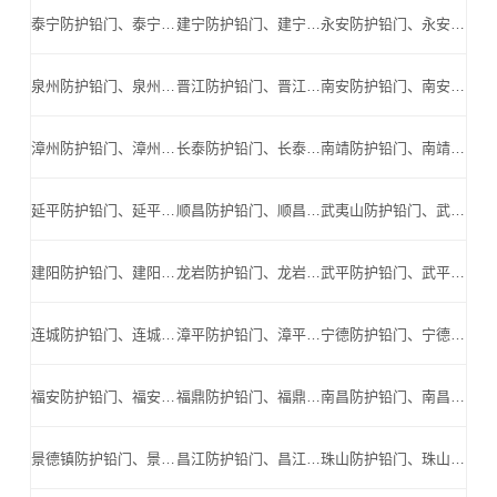
泰宁防护铅门、泰宁防辐射铅门、泰宁医用铅门、泰宁手术室铅门、泰宁工业探伤铅门_泰宁手术室铅门公司
建宁防护铅门、建宁防辐射铅门、建宁医用铅门、建宁手术室铅门、建宁工业探伤铅门_建宁手术室铅门公司
永安防护铅门、永安防辐射铅门、永安医用铅门、永安手术室铅门、永安工业探伤铅门_永安手术室铅门公司
泉州防护铅门、泉州防辐射铅门、泉州医用铅门、泉州手术室铅门、泉州工业探伤铅门_泉州手术室铅门公司
晋江防护铅门、晋江防辐射铅门、晋江医用铅门、晋江手术室铅门、晋江工业探伤铅门_晋江手术室铅门公司
南安防护铅门、南安防辐射铅门、南安医用铅门、南安手术室铅门、南安工业探伤铅门_南安手术室铅门公司
漳州防护铅门、漳州防辐射铅门、漳州医用铅门、漳州手术室铅门、漳州工业探伤铅门_漳州手术室铅门公司
长泰防护铅门、长泰防辐射铅门、长泰医用铅门、长泰手术室铅门、长泰工业探伤铅门_长泰手术室铅门公司
南靖防护铅门、南靖防辐射铅门、南靖医用铅门、南靖手术室铅门、南靖工业探伤铅门_南靖手术室铅门公司
延平防护铅门、延平防辐射铅门、延平医用铅门、延平手术室铅门、延平工业探伤铅门_延平手术室铅门公司
顺昌防护铅门、顺昌防辐射铅门、顺昌医用铅门、顺昌手术室铅门、顺昌工业探伤铅门_顺昌手术室铅门公司
武夷山防护铅门、武夷山防辐射铅门、武夷山医用铅门、武夷山手术室铅门、武夷山工业探伤铅门_武夷山手术室铅门公司
建阳防护铅门、建阳防辐射铅门、建阳医用铅门、建阳手术室铅门、建阳工业探伤铅门_建阳手术室铅门公司
龙岩防护铅门、龙岩防辐射铅门、龙岩医用铅门、龙岩手术室铅门、龙岩工业探伤铅门_龙岩手术室铅门公司
武平防护铅门、武平防辐射铅门、武平医用铅门、武平手术室铅门、武平工业探伤铅门_武平手术室铅门公司
连城防护铅门、连城防辐射铅门、连城医用铅门、连城手术室铅门、连城工业探伤铅门_连城手术室铅门公司
漳平防护铅门、漳平防辐射铅门、漳平医用铅门、漳平手术室铅门、漳平工业探伤铅门_漳平手术室铅门公司
宁德防护铅门、宁德防辐射铅门、宁德医用铅门、宁德手术室铅门、宁德工业探伤铅门_宁德手术室铅门公司
福安防护铅门、福安防辐射铅门、福安医用铅门、福安手术室铅门、福安工业探伤铅门_福安手术室铅门公司
福鼎防护铅门、福鼎防辐射铅门、福鼎医用铅门、福鼎手术室铅门、福鼎工业探伤铅门_福鼎手术室铅门公司
南昌防护铅门、南昌防辐射铅门、南昌医用铅门、南昌手术室铅门、南昌工业探伤铅门_南昌手术室铅门公司
景德镇防护铅门、景德镇防辐射铅门、景德镇医用铅门、景德镇手术室铅门、景德镇工业探伤铅门_景德镇手术室铅门公司
昌江防护铅门、昌江防辐射铅门、昌江医用铅门、昌江手术室铅门、昌江工业探伤铅门_昌江手术室铅门公司
珠山防护铅门、珠山防辐射铅门、珠山医用铅门、珠山手术室铅门、珠山工业探伤铅门_珠山手术室铅门公司