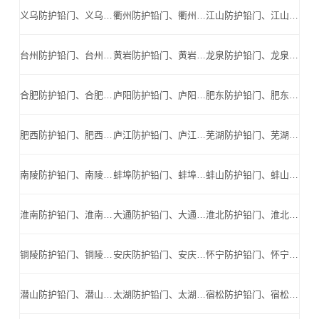
义乌防护铅门、义乌防辐射铅门、义乌医用铅门、义乌手术室铅门、义乌工业探伤铅门_义乌手术室铅门公司
衢州防护铅门、衢州防辐射铅门、衢州医用铅门、衢州手术室铅门、衢州工业探伤铅门_衢州手术室铅门公司
江山防护铅门、江山防辐射铅门、江山医用铅门、江山手术室铅门、江山工业探伤铅门_江山手术室铅门公司
台州防护铅门、台州防辐射铅门、台州医用铅门、台州手术室铅门、台州工业探伤铅门_台州手术室铅门公司
黄岩防护铅门、黄岩防辐射铅门、黄岩医用铅门、黄岩手术室铅门、黄岩工业探伤铅门_黄岩手术室铅门公司
龙泉防护铅门、龙泉防辐射铅门、龙泉医用铅门、龙泉手术室铅门、龙泉工业探伤铅门_龙泉手术室铅门公司
合肥防护铅门、合肥防辐射铅门、合肥医用铅门、合肥手术室铅门、合肥工业探伤铅门_合肥手术室铅门公司
庐阳防护铅门、庐阳防辐射铅门、庐阳医用铅门、庐阳手术室铅门、庐阳工业探伤铅门_庐阳手术室铅门公司
肥东防护铅门、肥东防辐射铅门、肥东医用铅门、肥东手术室铅门、肥东工业探伤铅门_肥东手术室铅门公司
肥西防护铅门、肥西防辐射铅门、肥西医用铅门、肥西手术室铅门、肥西工业探伤铅门_肥西手术室铅门公司
庐江防护铅门、庐江防辐射铅门、庐江医用铅门、庐江手术室铅门、庐江工业探伤铅门_庐江手术室铅门公司
芜湖防护铅门、芜湖防辐射铅门、芜湖医用铅门、芜湖手术室铅门、芜湖工业探伤铅门_芜湖手术室铅门公司
南陵防护铅门、南陵防辐射铅门、南陵医用铅门、南陵手术室铅门、南陵工业探伤铅门_南陵手术室铅门公司
蚌埠防护铅门、蚌埠防辐射铅门、蚌埠医用铅门、蚌埠手术室铅门、蚌埠工业探伤铅门_蚌埠手术室铅门公司
蚌山防护铅门、蚌山防辐射铅门、蚌山医用铅门、蚌山手术室铅门、蚌山工业探伤铅门_蚌山手术室铅门公司
淮南防护铅门、淮南防辐射铅门、淮南医用铅门、淮南手术室铅门、淮南工业探伤铅门_淮南手术室铅门公司
大通防护铅门、大通防辐射铅门、大通医用铅门、大通手术室铅门、大通工业探伤铅门_大通手术室铅门公司
淮北防护铅门、淮北防辐射铅门、淮北医用铅门、淮北手术室铅门、淮北工业探伤铅门_淮北手术室铅门公司
铜陵防护铅门、铜陵防辐射铅门、铜陵医用铅门、铜陵手术室铅门、铜陵工业探伤铅门_铜陵手术室铅门公司
安庆防护铅门、安庆防辐射铅门、安庆医用铅门、安庆手术室铅门、安庆工业探伤铅门_安庆手术室铅门公司
怀宁防护铅门、怀宁防辐射铅门、怀宁医用铅门、怀宁手术室铅门、怀宁工业探伤铅门_怀宁手术室铅门公司
潜山防护铅门、潜山防辐射铅门、潜山医用铅门、潜山手术室铅门、潜山工业探伤铅门_潜山手术室铅门公司
太湖防护铅门、太湖防辐射铅门、太湖医用铅门、太湖手术室铅门、太湖工业探伤铅门_太湖手术室铅门公司
宿松防护铅门、宿松防辐射铅门、宿松医用铅门、宿松手术室铅门、宿松工业探伤铅门_宿松手术室铅门公司