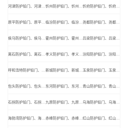
河津防护铅门、河津防辐射铅门、河津医用铅门、河津手术室铅门、河津工业探伤铅门_河津手术室铅门公司
忻州防护铅门、忻州防辐射铅门、忻州医用铅门、忻州手术室铅门、忻州工业探伤铅门_忻州手术室铅门公司
忻府防护铅门、忻府防辐射铅门、忻府医用铅门、忻府手术室铅门、忻府工业探伤铅门_忻府手术室铅门公司
原平防护铅门、原平防辐射铅门、原平医用铅门、原平手术室铅门、原平工业探伤铅门_原平手术室铅门公司
临汾防护铅门、临汾防辐射铅门、临汾医用铅门、临汾手术室铅门、临汾工业探伤铅门_临汾手术室铅门公司
尧都防护铅门、尧都防辐射铅门、尧都医用铅门、尧都手术室铅门、尧都工业探伤铅门_尧都手术室铅门公司
侯马防护铅门、侯马防辐射铅门、侯马医用铅门、侯马手术室铅门、侯马工业探伤铅门_侯马手术室铅门公司
霍州防护铅门、霍州防辐射铅门、霍州医用铅门、霍州手术室铅门、霍州工业探伤铅门_霍州手术室铅门公司
吕梁防护铅门、吕梁防辐射铅门、吕梁医用铅门、吕梁手术室铅门、吕梁工业探伤铅门_吕梁手术室铅门公司
离石防护铅门、离石防辐射铅门、离石医用铅门、离石手术室铅门、离石工业探伤铅门_离石手术室铅门公司
孝义防护铅门、孝义防辐射铅门、孝义医用铅门、孝义手术室铅门、孝义工业探伤铅门_孝义手术室铅门公司
汾阳防护铅门、汾阳防辐射铅门、汾阳医用铅门、汾阳手术室铅门、汾阳工业探伤铅门_汾阳手术室铅门公司
呼和浩特防护铅门、呼和浩特防辐射铅门、呼和浩特医用铅门、呼和浩特手术室铅门、呼和浩特工业探伤铅门_呼和浩特手术室铅门公司
新城防护铅门、新城防辐射铅门、新城医用铅门、新城手术室铅门、新城工业探伤铅门_新城手术室铅门公司
玉泉防护铅门、玉泉防辐射铅门、玉泉医用铅门、玉泉手术室铅门、玉泉工业探伤铅门_玉泉手术室铅门公司
包头防护铅门、包头防辐射铅门、包头医用铅门、包头手术室铅门、包头工业探伤铅门_包头手术室铅门公司
东河防护铅门、东河防辐射铅门、东河医用铅门、东河手术室铅门、东河工业探伤铅门_东河手术室铅门公司
青山防护铅门、青山防辐射铅门、青山医用铅门、青山手术室铅门、青山工业探伤铅门_青山手术室铅门公司
石拐防护铅门、石拐防辐射铅门、石拐医用铅门、石拐手术室铅门、石拐工业探伤铅门_石拐手术室铅门公司
九原防护铅门、九原防辐射铅门、九原医用铅门、九原手术室铅门、九原工业探伤铅门_九原手术室铅门公司
乌海防护铅门、乌海防辐射铅门、乌海医用铅门、乌海手术室铅门、乌海工业探伤铅门_乌海手术室铅门公司
海勃湾防护铅门、海勃湾防辐射铅门、海勃湾医用铅门、海勃湾手术室铅门、海勃湾工业探伤铅门_海勃湾手术室铅门公司
赤峰防护铅门、赤峰防辐射铅门、赤峰医用铅门、赤峰手术室铅门、赤峰工业探伤铅门_赤峰手术室铅门公司
红山防护铅门、红山防辐射铅门、红山医用铅门、红山手术室铅门、红山工业探伤铅门_红山手术室铅门公司