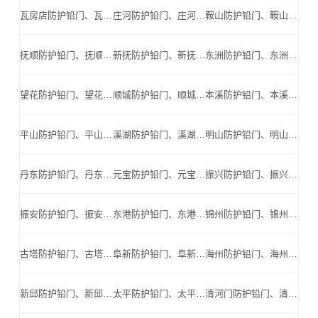
瓦房店防护铅门、瓦房店防辐射铅门、瓦房店医用铅门、瓦房店手术室铅门、瓦房店工业探伤铅门_瓦房店手术室铅门公司
庄河防护铅门、庄河防辐射铅门、庄河医用铅门、庄河手术室铅门、庄河工业探伤铅门_庄河手术室铅门公司
鞍山防护铅门、鞍山防辐射铅门、鞍山医用铅门、鞍山手术室铅门、鞍山工业探伤铅门_鞍山手术室铅门公司
抚顺防护铅门、抚顺防辐射铅门、抚顺医用铅门、抚顺手术室铅门、抚顺工业探伤铅门_抚顺手术室铅门公司
新抚防护铅门、新抚防辐射铅门、新抚医用铅门、新抚手术室铅门、新抚工业探伤铅门_新抚手术室铅门公司
东洲防护铅门、东洲防辐射铅门、东洲医用铅门、东洲手术室铅门、东洲工业探伤铅门_东洲手术室铅门公司
望花防护铅门、望花防辐射铅门、望花医用铅门、望花手术室铅门、望花工业探伤铅门_望花手术室铅门公司
顺城防护铅门、顺城防辐射铅门、顺城医用铅门、顺城手术室铅门、顺城工业探伤铅门_顺城手术室铅门公司
本溪防护铅门、本溪防辐射铅门、本溪医用铅门、本溪手术室铅门、本溪工业探伤铅门_本溪手术室铅门公司
平山防护铅门、平山防辐射铅门、平山医用铅门、平山手术室铅门、平山工业探伤铅门_平山手术室铅门公司
溪湖防护铅门、溪湖防辐射铅门、溪湖医用铅门、溪湖手术室铅门、溪湖工业探伤铅门_溪湖手术室铅门公司
明山防护铅门、明山防辐射铅门、明山医用铅门、明山手术室铅门、明山工业探伤铅门_明山手术室铅门公司
丹东防护铅门、丹东防辐射铅门、丹东医用铅门、丹东手术室铅门、丹东工业探伤铅门_丹东手术室铅门公司
元宝防护铅门、元宝防辐射铅门、元宝医用铅门、元宝手术室铅门、元宝工业探伤铅门_元宝手术室铅门公司
振兴防护铅门、振兴防辐射铅门、振兴医用铅门、振兴手术室铅门、振兴工业探伤铅门_振兴手术室铅门公司
振安防护铅门、振安防辐射铅门、振安医用铅门、振安手术室铅门、振安工业探伤铅门_振安手术室铅门公司
东港防护铅门、东港防辐射铅门、东港医用铅门、东港手术室铅门、东港工业探伤铅门_东港手术室铅门公司
锦州防护铅门、锦州防辐射铅门、锦州医用铅门、锦州手术室铅门、锦州工业探伤铅门_锦州手术室铅门公司
古塔防护铅门、古塔防辐射铅门、古塔医用铅门、古塔手术室铅门、古塔工业探伤铅门_古塔手术室铅门公司
阜新防护铅门、阜新防辐射铅门、阜新医用铅门、阜新手术室铅门、阜新工业探伤铅门_阜新手术室铅门公司
海州防护铅门、海州防辐射铅门、海州医用铅门、海州手术室铅门、海州工业探伤铅门_海州手术室铅门公司
新邱防护铅门、新邱防辐射铅门、新邱医用铅门、新邱手术室铅门、新邱工业探伤铅门_新邱手术室铅门公司
太平防护铅门、太平防辐射铅门、太平医用铅门、太平手术室铅门、太平工业探伤铅门_太平手术室铅门公司
清河门防护铅门、清河门防辐射铅门、清河门医用铅门、清河门手术室铅门、清河门工业探伤铅门_清河门手术室铅门公司