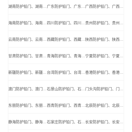
湖南防护铅门、湖南防辐射铅门、湖南医用铅门、湖南手术室铅门、湖南工业探伤铅门_湖南手术室铅门公司
广东防护铅门、广东防辐射铅门、广东医用铅门、广东手术室铅门、广东工业探伤铅门_广东手术室铅门公司
广西防护铅门、广西防辐射铅门、广西医用铅门、广西手术室铅门、广西工业探伤铅门_广西手术室铅门公司
海南防护铅门、海南防辐射铅门、海南医用铅门、海南手术室铅门、海南工业探伤铅门_海南手术室铅门公司
四川防护铅门、四川防辐射铅门、四川医用铅门、四川手术室铅门、四川工业探伤铅门_四川手术室铅门公司
贵州防护铅门、贵州防辐射铅门、贵州医用铅门、贵州手术室铅门、贵州工业探伤铅门_贵州手术室铅门公司
云南防护铅门、云南防辐射铅门、云南医用铅门、云南手术室铅门、云南工业探伤铅门_云南手术室铅门公司
西藏防护铅门、西藏防辐射铅门、西藏医用铅门、西藏手术室铅门、西藏工业探伤铅门_西藏手术室铅门公司
陕西防护铅门、陕西防辐射铅门、陕西医用铅门、陕西手术室铅门、陕西工业探伤铅门_陕西手术室铅门公司
甘肃防护铅门、甘肃防辐射铅门、甘肃医用铅门、甘肃手术室铅门、甘肃工业探伤铅门_甘肃手术室铅门公司
青海防护铅门、青海防辐射铅门、青海医用铅门、青海手术室铅门、青海工业探伤铅门_青海手术室铅门公司
宁夏防护铅门、宁夏防辐射铅门、宁夏医用铅门、宁夏手术室铅门、宁夏工业探伤铅门_宁夏手术室铅门公司
新疆防护铅门、新疆防辐射铅门、新疆医用铅门、新疆手术室铅门、新疆工业探伤铅门_新疆手术室铅门公司
台湾防护铅门、台湾防辐射铅门、台湾医用铅门、台湾手术室铅门、台湾工业探伤铅门_台湾手术室铅门公司
香港防护铅门、香港防辐射铅门、香港医用铅门、香港手术室铅门、香港工业探伤铅门_香港手术室铅门公司
澳门防护铅门、澳门防辐射铅门、澳门医用铅门、澳门手术室铅门、澳门工业探伤铅门_澳门手术室铅门公司
石景山防护铅门、石景山防辐射铅门、石景山医用铅门、石景山手术室铅门、石景山工业探伤铅门_石景山手术室铅门公司
门头沟防护铅门、门头沟防辐射铅门、门头沟医用铅门、门头沟手术室铅门、门头沟工业探伤铅门_门头沟手术室铅门公司
东丽防护铅门、东丽防辐射铅门、东丽医用铅门、东丽手术室铅门、东丽工业探伤铅门_东丽手术室铅门公司
西青防护铅门、西青防辐射铅门、西青医用铅门、西青手术室铅门、西青工业探伤铅门_西青手术室铅门公司
北辰防护铅门、北辰防辐射铅门、北辰医用铅门、北辰手术室铅门、北辰工业探伤铅门_北辰手术室铅门公司
静海防护铅门、静海防辐射铅门、静海医用铅门、静海手术室铅门、静海工业探伤铅门_静海手术室铅门公司
石家庄防护铅门、石家庄防辐射铅门、石家庄医用铅门、石家庄手术室铅门、石家庄工业探伤铅门_石家庄手术室铅门公司
长安防护铅门、长安防辐射铅门、长安医用铅门、长安手术室铅门、长安工业探伤铅门_长安手术室铅门公司