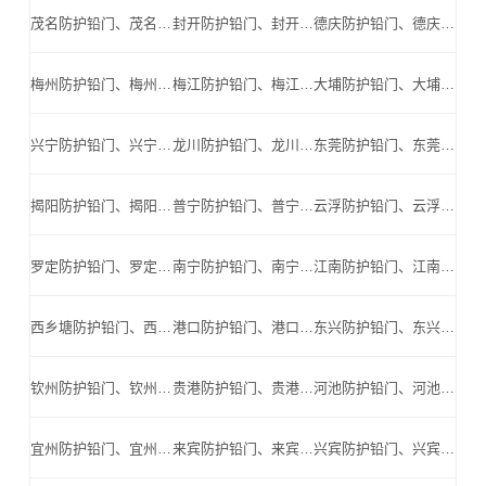
茂名防护铅门、茂名防辐射铅门、茂名医用铅门、茂名手术室铅门、茂名工业探伤铅门_茂名手术室铅门公司
封开防护铅门、封开防辐射铅门、封开医用铅门、封开手术室铅门、封开工业探伤铅门_封开手术室铅门公司
德庆防护铅门、德庆防辐射铅门、德庆医用铅门、德庆手术室铅门、德庆工业探伤铅门_德庆手术室铅门公司
梅州防护铅门、梅州防辐射铅门、梅州医用铅门、梅州手术室铅门、梅州工业探伤铅门_梅州手术室铅门公司
梅江防护铅门、梅江防辐射铅门、梅江医用铅门、梅江手术室铅门、梅江工业探伤铅门_梅江手术室铅门公司
大埔防护铅门、大埔防辐射铅门、大埔医用铅门、大埔手术室铅门、大埔工业探伤铅门_大埔手术室铅门公司
兴宁防护铅门、兴宁防辐射铅门、兴宁医用铅门、兴宁手术室铅门、兴宁工业探伤铅门_兴宁手术室铅门公司
龙川防护铅门、龙川防辐射铅门、龙川医用铅门、龙川手术室铅门、龙川工业探伤铅门_龙川手术室铅门公司
东莞防护铅门、东莞防辐射铅门、东莞医用铅门、东莞手术室铅门、东莞工业探伤铅门_东莞手术室铅门公司
揭阳防护铅门、揭阳防辐射铅门、揭阳医用铅门、揭阳手术室铅门、揭阳工业探伤铅门_揭阳手术室铅门公司
普宁防护铅门、普宁防辐射铅门、普宁医用铅门、普宁手术室铅门、普宁工业探伤铅门_普宁手术室铅门公司
云浮防护铅门、云浮防辐射铅门、云浮医用铅门、云浮手术室铅门、云浮工业探伤铅门_云浮手术室铅门公司
罗定防护铅门、罗定防辐射铅门、罗定医用铅门、罗定手术室铅门、罗定工业探伤铅门_罗定手术室铅门公司
南宁防护铅门、南宁防辐射铅门、南宁医用铅门、南宁手术室铅门、南宁工业探伤铅门_南宁手术室铅门公司
江南防护铅门、江南防辐射铅门、江南医用铅门、江南手术室铅门、江南工业探伤铅门_江南手术室铅门公司
西乡塘防护铅门、西乡塘防辐射铅门、西乡塘医用铅门、西乡塘手术室铅门、西乡塘工业探伤铅门_西乡塘手术室铅门公司
港口防护铅门、港口防辐射铅门、港口医用铅门、港口手术室铅门、港口工业探伤铅门_港口手术室铅门公司
东兴防护铅门、东兴防辐射铅门、东兴医用铅门、东兴手术室铅门、东兴工业探伤铅门_东兴手术室铅门公司
钦州防护铅门、钦州防辐射铅门、钦州医用铅门、钦州手术室铅门、钦州工业探伤铅门_钦州手术室铅门公司
贵港防护铅门、贵港防辐射铅门、贵港医用铅门、贵港手术室铅门、贵港工业探伤铅门_贵港手术室铅门公司
河池防护铅门、河池防辐射铅门、河池医用铅门、河池手术室铅门、河池工业探伤铅门_河池手术室铅门公司
宜州防护铅门、宜州防辐射铅门、宜州医用铅门、宜州手术室铅门、宜州工业探伤铅门_宜州手术室铅门公司
来宾防护铅门、来宾防辐射铅门、来宾医用铅门、来宾手术室铅门、来宾工业探伤铅门_来宾手术室铅门公司
兴宾防护铅门、兴宾防辐射铅门、兴宾医用铅门、兴宾手术室铅门、兴宾工业探伤铅门_兴宾手术室铅门公司