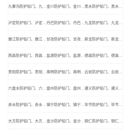
九寨沟防护铅门、九寨沟防辐射铅门、九寨沟医用铅门、九寨沟手术室铅门、九寨沟工业探伤铅门_九寨沟手术室铅门公司
金川防护铅门、金川防辐射铅门、金川医用铅门、金川手术室铅门、金川工业探伤铅门_金川手术室铅门公司
黑水防护铅门、黑水防辐射铅门、黑水医用铅门、黑水手术室铅门、黑水工业探伤铅门_黑水手术室铅门公司
泸定防护铅门、泸定防辐射铅门、泸定医用铅门、泸定手术室铅门、泸定工业探伤铅门_泸定手术室铅门公司
丹巴防护铅门、丹巴防辐射铅门、丹巴医用铅门、丹巴手术室铅门、丹巴工业探伤铅门_丹巴手术室铅门公司
九龙防护铅门、九龙防辐射铅门、九龙医用铅门、九龙手术室铅门、九龙工业探伤铅门_九龙手术室铅门公司
雅江防护铅门、雅江防辐射铅门、雅江医用铅门、雅江手术室铅门、雅江工业探伤铅门_雅江手术室铅门公司
甘孜防护铅门、甘孜防辐射铅门、甘孜医用铅门、甘孜手术室铅门、甘孜工业探伤铅门_甘孜手术室铅门公司
新龙防护铅门、新龙防辐射铅门、新龙医用铅门、新龙手术室铅门、新龙工业探伤铅门_新龙手术室铅门公司
西昌防护铅门、西昌防辐射铅门、西昌医用铅门、西昌手术室铅门、西昌工业探伤铅门_西昌手术室铅门公司
盐源防护铅门、盐源防辐射铅门、盐源医用铅门、盐源手术室铅门、盐源工业探伤铅门_盐源手术室铅门公司
德昌防护铅门、德昌防辐射铅门、德昌医用铅门、德昌手术室铅门、德昌工业探伤铅门_德昌手术室铅门公司
贵阳防护铅门、贵阳防辐射铅门、贵阳医用铅门、贵阳手术室铅门、贵阳工业探伤铅门_贵阳手术室铅门公司
南明防护铅门、南明防辐射铅门、南明医用铅门、南明手术室铅门、南明工业探伤铅门_南明手术室铅门公司
云岩防护铅门、云岩防辐射铅门、云岩医用铅门、云岩手术室铅门、云岩工业探伤铅门_云岩手术室铅门公司
六盘水防护铅门、六盘水防辐射铅门、六盘水医用铅门、六盘水手术室铅门、六盘水工业探伤铅门_六盘水手术室铅门公司
盘州防护铅门、盘州防辐射铅门、盘州医用铅门、盘州手术室铅门、盘州工业探伤铅门_盘州手术室铅门公司
遵义防护铅门、遵义防辐射铅门、遵义医用铅门、遵义手术室铅门、遵义工业探伤铅门_遵义手术室铅门公司
赤水防护铅门、赤水防辐射铅门、赤水医用铅门、赤水手术室铅门、赤水工业探伤铅门_赤水手术室铅门公司
镇宁防护铅门、镇宁防辐射铅门、镇宁医用铅门、镇宁手术室铅门、镇宁工业探伤铅门_镇宁手术室铅门公司
毕节防护铅门、毕节防辐射铅门、毕节医用铅门、毕节手术室铅门、毕节工业探伤铅门_毕节手术室铅门公司
大方防护铅门、大方防辐射铅门、大方医用铅门、大方手术室铅门、大方工业探伤铅门_大方手术室铅门公司
金沙防护铅门、金沙防辐射铅门、金沙医用铅门、金沙手术室铅门、金沙工业探伤铅门_金沙手术室铅门公司
铜仁防护铅门、铜仁防辐射铅门、铜仁医用铅门、铜仁手术室铅门、铜仁工业探伤铅门_铜仁手术室铅门公司