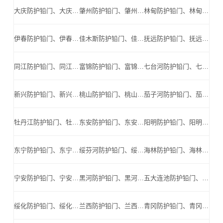
大庆防护铅门、大庆防辐射铅门、大庆医用铅门、大庆手术室铅门、大庆工业探伤铅门_大庆手术室铅门公司
肇州防护铅门、肇州防辐射铅门、肇州医用铅门、肇州手术室铅门、肇州工业探伤铅门_肇州手术室铅门公司
林甸防护铅门、林甸防辐射铅门、林甸医用铅门、林甸手术室铅门、林甸工业探伤铅门_林甸手术室铅门公司
伊春防护铅门、伊春防辐射铅门、伊春医用铅门、伊春手术室铅门、伊春工业探伤铅门_伊春手术室铅门公司
佳木斯防护铅门、佳木斯防辐射铅门、佳木斯医用铅门、佳木斯手术室铅门、佳木斯工业探伤铅门_佳木斯手术室铅门公司
抚远防护铅门、抚远防辐射铅门、抚远医用铅门、抚远手术室铅门、抚远工业探伤铅门_抚远手术室铅门公司
同江防护铅门、同江防辐射铅门、同江医用铅门、同江手术室铅门、同江工业探伤铅门_同江手术室铅门公司
富锦防护铅门、富锦防辐射铅门、富锦医用铅门、富锦手术室铅门、富锦工业探伤铅门_富锦手术室铅门公司
七台河防护铅门、七台河防辐射铅门、七台河医用铅门、七台河手术室铅门、七台河工业探伤铅门_七台河手术室铅门公司
新兴防护铅门、新兴防辐射铅门、新兴医用铅门、新兴手术室铅门、新兴工业探伤铅门_新兴手术室铅门公司
桃山防护铅门、桃山防辐射铅门、桃山医用铅门、桃山手术室铅门、桃山工业探伤铅门_桃山手术室铅门公司
茄子河防护铅门、茄子河防辐射铅门、茄子河医用铅门、茄子河手术室铅门、茄子河工业探伤铅门_茄子河手术室铅门公司
牡丹江防护铅门、牡丹江防辐射铅门、牡丹江医用铅门、牡丹江手术室铅门、牡丹江工业探伤铅门_牡丹江手术室铅门公司
东安防护铅门、东安防辐射铅门、东安医用铅门、东安手术室铅门、东安工业探伤铅门_东安手术室铅门公司
阳明防护铅门、阳明防辐射铅门、阳明医用铅门、阳明手术室铅门、阳明工业探伤铅门_阳明手术室铅门公司
东宁防护铅门、东宁防辐射铅门、东宁医用铅门、东宁手术室铅门、东宁工业探伤铅门_东宁手术室铅门公司
绥芬河防护铅门、绥芬河防辐射铅门、绥芬河医用铅门、绥芬河手术室铅门、绥芬河工业探伤铅门_绥芬河手术室铅门公司
海林防护铅门、海林防辐射铅门、海林医用铅门、海林手术室铅门、海林工业探伤铅门_海林手术室铅门公司
宁安防护铅门、宁安防辐射铅门、宁安医用铅门、宁安手术室铅门、宁安工业探伤铅门_宁安手术室铅门公司
黑河防护铅门、黑河防辐射铅门、黑河医用铅门、黑河手术室铅门、黑河工业探伤铅门_黑河手术室铅门公司
五大连池防护铅门、五大连池防辐射铅门、五大连池医用铅门、五大连池手术室铅门、五大连池工业探伤铅门_五大连池手术室铅门公司
绥化防护铅门、绥化防辐射铅门、绥化医用铅门、绥化手术室铅门、绥化工业探伤铅门_绥化手术室铅门公司
兰西防护铅门、兰西防辐射铅门、兰西医用铅门、兰西手术室铅门、兰西工业探伤铅门_兰西手术室铅门公司
青冈防护铅门、青冈防辐射铅门、青冈医用铅门、青冈手术室铅门、青冈工业探伤铅门_青冈手术室铅门公司