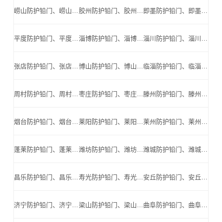
崂山防护铅门、崂山防辐射铅门、崂山医用铅门、崂山手术室铅门、崂山工业探伤铅门_崂山手术室铅门公司
胶州防护铅门、胶州防辐射铅门、胶州医用铅门、胶州手术室铅门、胶州工业探伤铅门_胶州手术室铅门公司
即墨防护铅门、即墨防辐射铅门、即墨医用铅门、即墨手术室铅门、即墨工业探伤铅门_即墨手术室铅门公司
平度防护铅门、平度防辐射铅门、平度医用铅门、平度手术室铅门、平度工业探伤铅门_平度手术室铅门公司
淄博防护铅门、淄博防辐射铅门、淄博医用铅门、淄博手术室铅门、淄博工业探伤铅门_淄博手术室铅门公司
淄川防护铅门、淄川防辐射铅门、淄川医用铅门、淄川手术室铅门、淄川工业探伤铅门_淄川手术室铅门公司
张店防护铅门、张店防辐射铅门、张店医用铅门、张店手术室铅门、张店工业探伤铅门_张店手术室铅门公司
博山防护铅门、博山防辐射铅门、博山医用铅门、博山手术室铅门、博山工业探伤铅门_博山手术室铅门公司
临淄防护铅门、临淄防辐射铅门、临淄医用铅门、临淄手术室铅门、临淄工业探伤铅门_临淄手术室铅门公司
周村防护铅门、周村防辐射铅门、周村医用铅门、周村手术室铅门、周村工业探伤铅门_周村手术室铅门公司
枣庄防护铅门、枣庄防辐射铅门、枣庄医用铅门、枣庄手术室铅门、枣庄工业探伤铅门_枣庄手术室铅门公司
滕州防护铅门、滕州防辐射铅门、滕州医用铅门、滕州手术室铅门、滕州工业探伤铅门_滕州手术室铅门公司
烟台防护铅门、烟台防辐射铅门、烟台医用铅门、烟台手术室铅门、烟台工业探伤铅门_烟台手术室铅门公司
莱阳防护铅门、莱阳防辐射铅门、莱阳医用铅门、莱阳手术室铅门、莱阳工业探伤铅门_莱阳手术室铅门公司
莱州防护铅门、莱州防辐射铅门、莱州医用铅门、莱州手术室铅门、莱州工业探伤铅门_莱州手术室铅门公司
蓬莱防护铅门、蓬莱防辐射铅门、蓬莱医用铅门、蓬莱手术室铅门、蓬莱工业探伤铅门_蓬莱手术室铅门公司
潍坊防护铅门、潍坊防辐射铅门、潍坊医用铅门、潍坊手术室铅门、潍坊工业探伤铅门_潍坊手术室铅门公司
潍城防护铅门、潍城防辐射铅门、潍城医用铅门、潍城手术室铅门、潍城工业探伤铅门_潍城手术室铅门公司
昌乐防护铅门、昌乐防辐射铅门、昌乐医用铅门、昌乐手术室铅门、昌乐工业探伤铅门_昌乐手术室铅门公司
寿光防护铅门、寿光防辐射铅门、寿光医用铅门、寿光手术室铅门、寿光工业探伤铅门_寿光手术室铅门公司
安丘防护铅门、安丘防辐射铅门、安丘医用铅门、安丘手术室铅门、安丘工业探伤铅门_安丘手术室铅门公司
济宁防护铅门、济宁防辐射铅门、济宁医用铅门、济宁手术室铅门、济宁工业探伤铅门_济宁手术室铅门公司
梁山防护铅门、梁山防辐射铅门、梁山医用铅门、梁山手术室铅门、梁山工业探伤铅门_梁山手术室铅门公司
曲阜防护铅门、曲阜防辐射铅门、曲阜医用铅门、曲阜手术室铅门、曲阜工业探伤铅门_曲阜手术室铅门公司