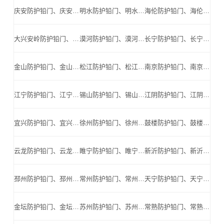
庆安防护铅门、庆安防辐射铅门、庆安医用铅门、庆安手术室铅门、庆安工业探伤铅门_庆安手术室铅门公司
明水防护铅门、明水防辐射铅门、明水医用铅门、明水手术室铅门、明水工业探伤铅门_明水手术室铅门公司
海伦防护铅门、海伦防辐射铅门、海伦医用铅门、海伦手术室铅门、海伦工业探伤铅门_海伦手术室铅门公司
大兴安岭防护铅门、大兴安岭防辐射铅门、大兴安岭医用铅门、大兴安岭手术室铅门、大兴安岭工业探伤铅门_大兴安岭手术室铅门公司
漠河防护铅门、漠河防辐射铅门、漠河医用铅门、漠河手术室铅门、漠河工业探伤铅门_漠河手术室铅门公司
长宁防护铅门、长宁防辐射铅门、长宁医用铅门、长宁手术室铅门、长宁工业探伤铅门_长宁手术室铅门公司
金山防护铅门、金山防辐射铅门、金山医用铅门、金山手术室铅门、金山工业探伤铅门_金山手术室铅门公司
松江防护铅门、松江防辐射铅门、松江医用铅门、松江手术室铅门、松江工业探伤铅门_松江手术室铅门公司
南京防护铅门、南京防辐射铅门、南京医用铅门、南京手术室铅门、南京工业探伤铅门_南京手术室铅门公司
江宁防护铅门、江宁防辐射铅门、江宁医用铅门、江宁手术室铅门、江宁工业探伤铅门_江宁手术室铅门公司
锡山防护铅门、锡山防辐射铅门、锡山医用铅门、锡山手术室铅门、锡山工业探伤铅门_锡山手术室铅门公司
江阴防护铅门、江阴防辐射铅门、江阴医用铅门、江阴手术室铅门、江阴工业探伤铅门_江阴手术室铅门公司
宜兴防护铅门、宜兴防辐射铅门、宜兴医用铅门、宜兴手术室铅门、宜兴工业探伤铅门_宜兴手术室铅门公司
徐州防护铅门、徐州防辐射铅门、徐州医用铅门、徐州手术室铅门、徐州工业探伤铅门_徐州手术室铅门公司
鼓楼防护铅门、鼓楼防辐射铅门、鼓楼医用铅门、鼓楼手术室铅门、鼓楼工业探伤铅门_鼓楼手术室铅门公司
云龙防护铅门、云龙防辐射铅门、云龙医用铅门、云龙手术室铅门、云龙工业探伤铅门_云龙手术室铅门公司
睢宁防护铅门、睢宁防辐射铅门、睢宁医用铅门、睢宁手术室铅门、睢宁工业探伤铅门_睢宁手术室铅门公司
新沂防护铅门、新沂防辐射铅门、新沂医用铅门、新沂手术室铅门、新沂工业探伤铅门_新沂手术室铅门公司
邳州防护铅门、邳州防辐射铅门、邳州医用铅门、邳州手术室铅门、邳州工业探伤铅门_邳州手术室铅门公司
常州防护铅门、常州防辐射铅门、常州医用铅门、常州手术室铅门、常州工业探伤铅门_常州手术室铅门公司
天宁防护铅门、天宁防辐射铅门、天宁医用铅门、天宁手术室铅门、天宁工业探伤铅门_天宁手术室铅门公司
金坛防护铅门、金坛防辐射铅门、金坛医用铅门、金坛手术室铅门、金坛工业探伤铅门_金坛手术室铅门公司
苏州防护铅门、苏州防辐射铅门、苏州医用铅门、苏州手术室铅门、苏州工业探伤铅门_苏州手术室铅门公司
常熟防护铅门、常熟防辐射铅门、常熟医用铅门、常熟手术室铅门、常熟工业探伤铅门_常熟手术室铅门公司