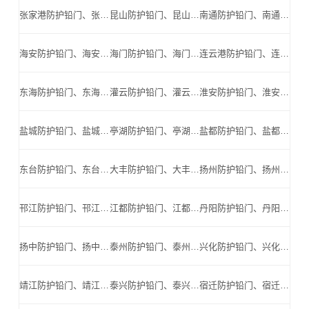
张家港防护铅门、张家港防辐射铅门、张家港医用铅门、张家港手术室铅门、张家港工业探伤铅门_张家港手术室铅门公司
昆山防护铅门、昆山防辐射铅门、昆山医用铅门、昆山手术室铅门、昆山工业探伤铅门_昆山手术室铅门公司
南通防护铅门、南通防辐射铅门、南通医用铅门、南通手术室铅门、南通工业探伤铅门_南通手术室铅门公司
海安防护铅门、海安防辐射铅门、海安医用铅门、海安手术室铅门、海安工业探伤铅门_海安手术室铅门公司
海门防护铅门、海门防辐射铅门、海门医用铅门、海门手术室铅门、海门工业探伤铅门_海门手术室铅门公司
连云港防护铅门、连云港防辐射铅门、连云港医用铅门、连云港手术室铅门、连云港工业探伤铅门_连云港手术室铅门公司
东海防护铅门、东海防辐射铅门、东海医用铅门、东海手术室铅门、东海工业探伤铅门_东海手术室铅门公司
灌云防护铅门、灌云防辐射铅门、灌云医用铅门、灌云手术室铅门、灌云工业探伤铅门_灌云手术室铅门公司
淮安防护铅门、淮安防辐射铅门、淮安医用铅门、淮安手术室铅门、淮安工业探伤铅门_淮安手术室铅门公司
盐城防护铅门、盐城防辐射铅门、盐城医用铅门、盐城手术室铅门、盐城工业探伤铅门_盐城手术室铅门公司
亭湖防护铅门、亭湖防辐射铅门、亭湖医用铅门、亭湖手术室铅门、亭湖工业探伤铅门_亭湖手术室铅门公司
盐都防护铅门、盐都防辐射铅门、盐都医用铅门、盐都手术室铅门、盐都工业探伤铅门_盐都手术室铅门公司
东台防护铅门、东台防辐射铅门、东台医用铅门、东台手术室铅门、东台工业探伤铅门_东台手术室铅门公司
大丰防护铅门、大丰防辐射铅门、大丰医用铅门、大丰手术室铅门、大丰工业探伤铅门_大丰手术室铅门公司
扬州防护铅门、扬州防辐射铅门、扬州医用铅门、扬州手术室铅门、扬州工业探伤铅门_扬州手术室铅门公司
邗江防护铅门、邗江防辐射铅门、邗江医用铅门、邗江手术室铅门、邗江工业探伤铅门_邗江手术室铅门公司
江都防护铅门、江都防辐射铅门、江都医用铅门、江都手术室铅门、江都工业探伤铅门_江都手术室铅门公司
丹阳防护铅门、丹阳防辐射铅门、丹阳医用铅门、丹阳手术室铅门、丹阳工业探伤铅门_丹阳手术室铅门公司
扬中防护铅门、扬中防辐射铅门、扬中医用铅门、扬中手术室铅门、扬中工业探伤铅门_扬中手术室铅门公司
泰州防护铅门、泰州防辐射铅门、泰州医用铅门、泰州手术室铅门、泰州工业探伤铅门_泰州手术室铅门公司
兴化防护铅门、兴化防辐射铅门、兴化医用铅门、兴化手术室铅门、兴化工业探伤铅门_兴化手术室铅门公司
靖江防护铅门、靖江防辐射铅门、靖江医用铅门、靖江手术室铅门、靖江工业探伤铅门_靖江手术室铅门公司
泰兴防护铅门、泰兴防辐射铅门、泰兴医用铅门、泰兴手术室铅门、泰兴工业探伤铅门_泰兴手术室铅门公司
宿迁防护铅门、宿迁防辐射铅门、宿迁医用铅门、宿迁手术室铅门、宿迁工业探伤铅门_宿迁手术室铅门公司