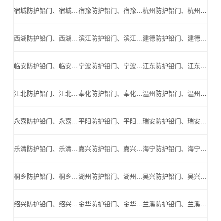
宿城防护铅门、宿城防辐射铅门、宿城医用铅门、宿城手术室铅门、宿城工业探伤铅门_宿城手术室铅门公司
宿豫防护铅门、宿豫防辐射铅门、宿豫医用铅门、宿豫手术室铅门、宿豫工业探伤铅门_宿豫手术室铅门公司
杭州防护铅门、杭州防辐射铅门、杭州医用铅门、杭州手术室铅门、杭州工业探伤铅门_杭州手术室铅门公司
西湖防护铅门、西湖防辐射铅门、西湖医用铅门、西湖手术室铅门、西湖工业探伤铅门_西湖手术室铅门公司
滨江防护铅门、滨江防辐射铅门、滨江医用铅门、滨江手术室铅门、滨江工业探伤铅门_滨江手术室铅门公司
建德防护铅门、建德防辐射铅门、建德医用铅门、建德手术室铅门、建德工业探伤铅门_建德手术室铅门公司
临安防护铅门、临安防辐射铅门、临安医用铅门、临安手术室铅门、临安工业探伤铅门_临安手术室铅门公司
宁波防护铅门、宁波防辐射铅门、宁波医用铅门、宁波手术室铅门、宁波工业探伤铅门_宁波手术室铅门公司
江东防护铅门、江东防辐射铅门、江东医用铅门、江东手术室铅门、江东工业探伤铅门_江东手术室铅门公司
江北防护铅门、江北防辐射铅门、江北医用铅门、江北手术室铅门、江北工业探伤铅门_江北手术室铅门公司
奉化防护铅门、奉化防辐射铅门、奉化医用铅门、奉化手术室铅门、奉化工业探伤铅门_奉化手术室铅门公司
温州防护铅门、温州防辐射铅门、温州医用铅门、温州手术室铅门、温州工业探伤铅门_温州手术室铅门公司
永嘉防护铅门、永嘉防辐射铅门、永嘉医用铅门、永嘉手术室铅门、永嘉工业探伤铅门_永嘉手术室铅门公司
平阳防护铅门、平阳防辐射铅门、平阳医用铅门、平阳手术室铅门、平阳工业探伤铅门_平阳手术室铅门公司
瑞安防护铅门、瑞安防辐射铅门、瑞安医用铅门、瑞安手术室铅门、瑞安工业探伤铅门_瑞安手术室铅门公司
乐清防护铅门、乐清防辐射铅门、乐清医用铅门、乐清手术室铅门、乐清工业探伤铅门_乐清手术室铅门公司
嘉兴防护铅门、嘉兴防辐射铅门、嘉兴医用铅门、嘉兴手术室铅门、嘉兴工业探伤铅门_嘉兴手术室铅门公司
海宁防护铅门、海宁防辐射铅门、海宁医用铅门、海宁手术室铅门、海宁工业探伤铅门_海宁手术室铅门公司
桐乡防护铅门、桐乡防辐射铅门、桐乡医用铅门、桐乡手术室铅门、桐乡工业探伤铅门_桐乡手术室铅门公司
湖州防护铅门、湖州防辐射铅门、湖州医用铅门、湖州手术室铅门、湖州工业探伤铅门_湖州手术室铅门公司
吴兴防护铅门、吴兴防辐射铅门、吴兴医用铅门、吴兴手术室铅门、吴兴工业探伤铅门_吴兴手术室铅门公司
绍兴防护铅门、绍兴防辐射铅门、绍兴医用铅门、绍兴手术室铅门、绍兴工业探伤铅门_绍兴手术室铅门公司
金华防护铅门、金华防辐射铅门、金华医用铅门、金华手术室铅门、金华工业探伤铅门_金华手术室铅门公司
兰溪防护铅门、兰溪防辐射铅门、兰溪医用铅门、兰溪手术室铅门、兰溪工业探伤铅门_兰溪手术室铅门公司