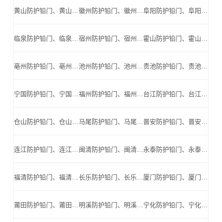
黄山防护铅门、黄山防辐射铅门、黄山医用铅门、黄山手术室铅门、黄山工业探伤铅门_黄山手术室铅门公司
徽州防护铅门、徽州防辐射铅门、徽州医用铅门、徽州手术室铅门、徽州工业探伤铅门_徽州手术室铅门公司
阜阳防护铅门、阜阳防辐射铅门、阜阳医用铅门、阜阳手术室铅门、阜阳工业探伤铅门_阜阳手术室铅门公司
临泉防护铅门、临泉防辐射铅门、临泉医用铅门、临泉手术室铅门、临泉工业探伤铅门_临泉手术室铅门公司
宿州防护铅门、宿州防辐射铅门、宿州医用铅门、宿州手术室铅门、宿州工业探伤铅门_宿州手术室铅门公司
霍山防护铅门、霍山防辐射铅门、霍山医用铅门、霍山手术室铅门、霍山工业探伤铅门_霍山手术室铅门公司
亳州防护铅门、亳州防辐射铅门、亳州医用铅门、亳州手术室铅门、亳州工业探伤铅门_亳州手术室铅门公司
池州防护铅门、池州防辐射铅门、池州医用铅门、池州手术室铅门、池州工业探伤铅门_池州手术室铅门公司
贵池防护铅门、贵池防辐射铅门、贵池医用铅门、贵池手术室铅门、贵池工业探伤铅门_贵池手术室铅门公司
宁国防护铅门、宁国防辐射铅门、宁国医用铅门、宁国手术室铅门、宁国工业探伤铅门_宁国手术室铅门公司
福州防护铅门、福州防辐射铅门、福州医用铅门、福州手术室铅门、福州工业探伤铅门_福州手术室铅门公司
台江防护铅门、台江防辐射铅门、台江医用铅门、台江手术室铅门、台江工业探伤铅门_台江手术室铅门公司
仓山防护铅门、仓山防辐射铅门、仓山医用铅门、仓山手术室铅门、仓山工业探伤铅门_仓山手术室铅门公司
马尾防护铅门、马尾防辐射铅门、马尾医用铅门、马尾手术室铅门、马尾工业探伤铅门_马尾手术室铅门公司
晋安防护铅门、晋安防辐射铅门、晋安医用铅门、晋安手术室铅门、晋安工业探伤铅门_晋安手术室铅门公司
连江防护铅门、连江防辐射铅门、连江医用铅门、连江手术室铅门、连江工业探伤铅门_连江手术室铅门公司
闽清防护铅门、闽清防辐射铅门、闽清医用铅门、闽清手术室铅门、闽清工业探伤铅门_闽清手术室铅门公司
永泰防护铅门、永泰防辐射铅门、永泰医用铅门、永泰手术室铅门、永泰工业探伤铅门_永泰手术室铅门公司
福清防护铅门、福清防辐射铅门、福清医用铅门、福清手术室铅门、福清工业探伤铅门_福清手术室铅门公司
长乐防护铅门、长乐防辐射铅门、长乐医用铅门、长乐手术室铅门、长乐工业探伤铅门_长乐手术室铅门公司
厦门防护铅门、厦门防辐射铅门、厦门医用铅门、厦门手术室铅门、厦门工业探伤铅门_厦门手术室铅门公司
莆田防护铅门、莆田防辐射铅门、莆田医用铅门、莆田手术室铅门、莆田工业探伤铅门_莆田手术室铅门公司
明溪防护铅门、明溪防辐射铅门、明溪医用铅门、明溪手术室铅门、明溪工业探伤铅门_明溪手术室铅门公司
宁化防护铅门、宁化防辐射铅门、宁化医用铅门、宁化手术室铅门、宁化工业探伤铅门_宁化手术室铅门公司