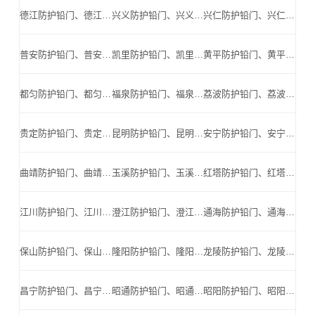
德江防护铅门、德江防辐射铅门、德江医用铅门、德江手术室铅门、德江工业探伤铅门_德江手术室铅门公司
兴义防护铅门、兴义防辐射铅门、兴义医用铅门、兴义手术室铅门、兴义工业探伤铅门_兴义手术室铅门公司
兴仁防护铅门、兴仁防辐射铅门、兴仁医用铅门、兴仁手术室铅门、兴仁工业探伤铅门_兴仁手术室铅门公司
普安防护铅门、普安防辐射铅门、普安医用铅门、普安手术室铅门、普安工业探伤铅门_普安手术室铅门公司
凯里防护铅门、凯里防辐射铅门、凯里医用铅门、凯里手术室铅门、凯里工业探伤铅门_凯里手术室铅门公司
黄平防护铅门、黄平防辐射铅门、黄平医用铅门、黄平手术室铅门、黄平工业探伤铅门_黄平手术室铅门公司
都匀防护铅门、都匀防辐射铅门、都匀医用铅门、都匀手术室铅门、都匀工业探伤铅门_都匀手术室铅门公司
福泉防护铅门、福泉防辐射铅门、福泉医用铅门、福泉手术室铅门、福泉工业探伤铅门_福泉手术室铅门公司
荔波防护铅门、荔波防辐射铅门、荔波医用铅门、荔波手术室铅门、荔波工业探伤铅门_荔波手术室铅门公司
贵定防护铅门、贵定防辐射铅门、贵定医用铅门、贵定手术室铅门、贵定工业探伤铅门_贵定手术室铅门公司
昆明防护铅门、昆明防辐射铅门、昆明医用铅门、昆明手术室铅门、昆明工业探伤铅门_昆明手术室铅门公司
安宁防护铅门、安宁防辐射铅门、安宁医用铅门、安宁手术室铅门、安宁工业探伤铅门_安宁手术室铅门公司
曲靖防护铅门、曲靖防辐射铅门、曲靖医用铅门、曲靖手术室铅门、曲靖工业探伤铅门_曲靖手术室铅门公司
玉溪防护铅门、玉溪防辐射铅门、玉溪医用铅门、玉溪手术室铅门、玉溪工业探伤铅门_玉溪手术室铅门公司
红塔防护铅门、红塔防辐射铅门、红塔医用铅门、红塔手术室铅门、红塔工业探伤铅门_红塔手术室铅门公司
江川防护铅门、江川防辐射铅门、江川医用铅门、江川手术室铅门、江川工业探伤铅门_江川手术室铅门公司
澄江防护铅门、澄江防辐射铅门、澄江医用铅门、澄江手术室铅门、澄江工业探伤铅门_澄江手术室铅门公司
通海防护铅门、通海防辐射铅门、通海医用铅门、通海手术室铅门、通海工业探伤铅门_通海手术室铅门公司
保山防护铅门、保山防辐射铅门、保山医用铅门、保山手术室铅门、保山工业探伤铅门_保山手术室铅门公司
隆阳防护铅门、隆阳防辐射铅门、隆阳医用铅门、隆阳手术室铅门、隆阳工业探伤铅门_隆阳手术室铅门公司
龙陵防护铅门、龙陵防辐射铅门、龙陵医用铅门、龙陵手术室铅门、龙陵工业探伤铅门_龙陵手术室铅门公司
昌宁防护铅门、昌宁防辐射铅门、昌宁医用铅门、昌宁手术室铅门、昌宁工业探伤铅门_昌宁手术室铅门公司
昭通防护铅门、昭通防辐射铅门、昭通医用铅门、昭通手术室铅门、昭通工业探伤铅门_昭通手术室铅门公司
昭阳防护铅门、昭阳防辐射铅门、昭阳医用铅门、昭阳手术室铅门、昭阳工业探伤铅门_昭阳手术室铅门公司