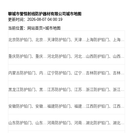
聊城市誉恒射线防护器材有限公司城市地图
更新时间：2026-08-07 04:00:19
当前位置：
网站首页
>
城市地图
北京防护铅门、北京防辐射铅门、北京医用铅门、北京手术室铅门、北京工业探伤铅门_北京手术室铅门公司
天津防护铅门、天津防辐射铅门、天津医用铅门、天津手术室铅门、天津工业探伤铅门_天津手术室铅门公司
上海防护铅门、上海防辐射铅门、上海医用铅门、上海手术室铅门、上海工业探伤铅门_上海手术室铅门公司
重庆防护铅门、重庆防辐射铅门、重庆医用铅门、重庆手术室铅门、重庆工业探伤铅门_重庆手术室铅门公司
河北防护铅门、河北防辐射铅门、河北医用铅门、河北手术室铅门、河北工业探伤铅门_河北手术室铅门公司
山西防护铅门、山西防辐射铅门、山西医用铅门、山西手术室铅门、山西工业探伤铅门_山西手术室铅门公司
内蒙古防护铅门、内蒙古防辐射铅门、内蒙古医用铅门、内蒙古手术室铅门、内蒙古工业探伤铅门_内蒙古手术室铅门公司
辽宁防护铅门、辽宁防辐射铅门、辽宁医用铅门、辽宁手术室铅门、辽宁工业探伤铅门_辽宁手术室铅门公司
吉林防护铅门、吉林防辐射铅门、吉林医用铅门、吉林手术室铅门、吉林工业探伤铅门_吉林手术室铅门公司
黑龙江防护铅门、黑龙江防辐射铅门、黑龙江医用铅门、黑龙江手术室铅门、黑龙江工业探伤铅门_黑龙江手术室铅门公司
江苏防护铅门、江苏防辐射铅门、江苏医用铅门、江苏手术室铅门、江苏工业探伤铅门_江苏手术室铅门公司
浙江防护铅门、浙江防辐射铅门、浙江医用铅门、浙江手术室铅门、浙江工业探伤铅门_浙江手术室铅门公司
安徽防护铅门、安徽防辐射铅门、安徽医用铅门、安徽手术室铅门、安徽工业探伤铅门_安徽手术室铅门公司
福建防护铅门、福建防辐射铅门、福建医用铅门、福建手术室铅门、福建工业探伤铅门_福建手术室铅门公司
江西防护铅门、江西防辐射铅门、江西医用铅门、江西手术室铅门、江西工业探伤铅门_江西手术室铅门公司
山东防护铅门、山东防辐射铅门、山东医用铅门、山东手术室铅门、山东工业探伤铅门_山东手术室铅门公司
河南防护铅门、河南防辐射铅门、河南医用铅门、河南手术室铅门、河南工业探伤铅门_河南手术室铅门公司
湖北防护铅门、湖北防辐射铅门、湖北医用铅门、湖北手术室铅门、湖北工业探伤铅门_湖北手术室铅门公司