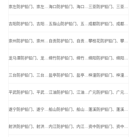
崇左防护铅门、崇左防辐射铅门、崇左医用铅门、崇左手术室铅门、崇左工业探伤铅门_崇左手术室铅门公司
海口防护铅门、海口防辐射铅门、海口医用铅门、海口手术室铅门、海口工业探伤铅门_海口手术室铅门公司
三亚防护铅门、三亚防辐射铅门、三亚医用铅门、三亚手术室铅门、三亚工业探伤铅门_三亚手术室铅门公司
吉阳防护铅门、吉阳防辐射铅门、吉阳医用铅门、吉阳手术室铅门、吉阳工业探伤铅门_吉阳手术室铅门公司
五指山防护铅门、五指山防辐射铅门、五指山医用铅门、五指山手术室铅门、五指山工业探伤铅门_五指山手术室铅门公司
成都防护铅门、成都防辐射铅门、成都医用铅门、成都手术室铅门、成都工业探伤铅门_成都手术室铅门公司
崇州防护铅门、崇州防辐射铅门、崇州医用铅门、崇州手术室铅门、崇州工业探伤铅门_崇州手术室铅门公司
自贡防护铅门、自贡防辐射铅门、自贡医用铅门、自贡手术室铅门、自贡工业探伤铅门_自贡手术室铅门公司
攀枝花防护铅门、攀枝花防辐射铅门、攀枝花医用铅门、攀枝花手术室铅门、攀枝花工业探伤铅门_攀枝花手术室铅门公司
龙马潭防护铅门、龙马潭防辐射铅门、龙马潭医用铅门、龙马潭手术室铅门、龙马潭工业探伤铅门_龙马潭手术室铅门公司
绵竹防护铅门、绵竹防辐射铅门、绵竹医用铅门、绵竹手术室铅门、绵竹工业探伤铅门_绵竹手术室铅门公司
绵阳防护铅门、绵阳防辐射铅门、绵阳医用铅门、绵阳手术室铅门、绵阳工业探伤铅门_绵阳手术室铅门公司
三台防护铅门、三台防辐射铅门、三台医用铅门、三台手术室铅门、三台工业探伤铅门_三台手术室铅门公司
盐亭防护铅门、盐亭防辐射铅门、盐亭医用铅门、盐亭手术室铅门、盐亭工业探伤铅门_盐亭手术室铅门公司
梓潼防护铅门、梓潼防辐射铅门、梓潼医用铅门、梓潼手术室铅门、梓潼工业探伤铅门_梓潼手术室铅门公司
平武防护铅门、平武防辐射铅门、平武医用铅门、平武手术室铅门、平武工业探伤铅门_平武手术室铅门公司
江油防护铅门、江油防辐射铅门、江油医用铅门、江油手术室铅门、江油工业探伤铅门_江油手术室铅门公司
广元防护铅门、广元防辐射铅门、广元医用铅门、广元手术室铅门、广元工业探伤铅门_广元手术室铅门公司
遂宁防护铅门、遂宁防辐射铅门、遂宁医用铅门、遂宁手术室铅门、遂宁工业探伤铅门_遂宁手术室铅门公司
船山防护铅门、船山防辐射铅门、船山医用铅门、船山手术室铅门、船山工业探伤铅门_船山手术室铅门公司
蓬溪防护铅门、蓬溪防辐射铅门、蓬溪医用铅门、蓬溪手术室铅门、蓬溪工业探伤铅门_蓬溪手术室铅门公司
射洪防护铅门、射洪防辐射铅门、射洪医用铅门、射洪手术室铅门、射洪工业探伤铅门_射洪手术室铅门公司
内江防护铅门、内江防辐射铅门、内江医用铅门、内江手术室铅门、内江工业探伤铅门_内江手术室铅门公司
资中防护铅门、资中防辐射铅门、资中医用铅门、资中手术室铅门、资中工业探伤铅门_资中手术室铅门公司