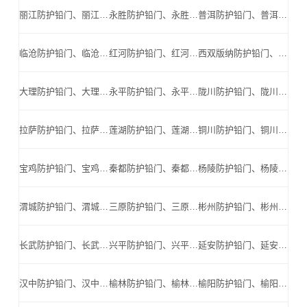
丽江防护铅门、丽江防辐射铅门、丽江医用铅门、丽江手术室铅门、丽江工业探伤铅门_丽江手术室铅门公司
永胜防护铅门、永胜防辐射铅门、永胜医用铅门、永胜手术室铅门、永胜工业探伤铅门_永胜手术室铅门公司
普洱防护铅门、普洱防辐射铅门、普洱医用铅门、普洱手术室铅门、普洱工业探伤铅门_普洱手术室铅门公司
临沧防护铅门、临沧防辐射铅门、临沧医用铅门、临沧手术室铅门、临沧工业探伤铅门_临沧手术室铅门公司
红河防护铅门、红河防辐射铅门、红河医用铅门、红河手术室铅门、红河工业探伤铅门_红河手术室铅门公司
西双版纳防护铅门、西双版纳防辐射铅门、西双版纳医用铅门、西双版纳手术室铅门、西双版纳工业探伤铅门_西双版纳手术室铅门公司
大理防护铅门、大理防辐射铅门、大理医用铅门、大理手术室铅门、大理工业探伤铅门_大理手术室铅门公司
永平防护铅门、永平防辐射铅门、永平医用铅门、永平手术室铅门、永平工业探伤铅门_永平手术室铅门公司
陇川防护铅门、陇川防辐射铅门、陇川医用铅门、陇川手术室铅门、陇川工业探伤铅门_陇川手术室铅门公司
拉萨防护铅门、拉萨防辐射铅门、拉萨医用铅门、拉萨手术室铅门、拉萨工业探伤铅门_拉萨手术室铅门公司
莲湖防护铅门、莲湖防辐射铅门、莲湖医用铅门、莲湖手术室铅门、莲湖工业探伤铅门_莲湖手术室铅门公司
铜川防护铅门、铜川防辐射铅门、铜川医用铅门、铜川手术室铅门、铜川工业探伤铅门_铜川手术室铅门公司
宝鸡防护铅门、宝鸡防辐射铅门、宝鸡医用铅门、宝鸡手术室铅门、宝鸡工业探伤铅门_宝鸡手术室铅门公司
秦都防护铅门、秦都防辐射铅门、秦都医用铅门、秦都手术室铅门、秦都工业探伤铅门_秦都手术室铅门公司
杨陵防护铅门、杨陵防辐射铅门、杨陵医用铅门、杨陵手术室铅门、杨陵工业探伤铅门_杨陵手术室铅门公司
渭城防护铅门、渭城防辐射铅门、渭城医用铅门、渭城手术室铅门、渭城工业探伤铅门_渭城手术室铅门公司
三原防护铅门、三原防辐射铅门、三原医用铅门、三原手术室铅门、三原工业探伤铅门_三原手术室铅门公司
彬州防护铅门、彬州防辐射铅门、彬州医用铅门、彬州手术室铅门、彬州工业探伤铅门_彬州手术室铅门公司
长武防护铅门、长武防辐射铅门、长武医用铅门、长武手术室铅门、长武工业探伤铅门_长武手术室铅门公司
兴平防护铅门、兴平防辐射铅门、兴平医用铅门、兴平手术室铅门、兴平工业探伤铅门_兴平手术室铅门公司
延安防护铅门、延安防辐射铅门、延安医用铅门、延安手术室铅门、延安工业探伤铅门_延安手术室铅门公司
汉中防护铅门、汉中防辐射铅门、汉中医用铅门、汉中手术室铅门、汉中工业探伤铅门_汉中手术室铅门公司
榆林防护铅门、榆林防辐射铅门、榆林医用铅门、榆林手术室铅门、榆林工业探伤铅门_榆林手术室铅门公司
榆阳防护铅门、榆阳防辐射铅门、榆阳医用铅门、榆阳手术室铅门、榆阳工业探伤铅门_榆阳手术室铅门公司