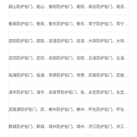
韶山防护铅门、韶山防辐射铅门、韶山医用铅门、韶山手术室铅门、韶山工业探伤铅门_韶山手术室铅门公司
衡阳防护铅门、衡阳防辐射铅门、衡阳医用铅门、衡阳手术室铅门、衡阳工业探伤铅门_衡阳手术室铅门公司
南岳防护铅门、南岳防辐射铅门、南岳医用铅门、南岳手术室铅门、南岳工业探伤铅门_南岳手术室铅门公司
衡南防护铅门、衡南防辐射铅门、衡南医用铅门、衡南手术室铅门、衡南工业探伤铅门_衡南手术室铅门公司
衡东防护铅门、衡东防辐射铅门、衡东医用铅门、衡东手术室铅门、衡东工业探伤铅门_衡东手术室铅门公司
常宁防护铅门、常宁防辐射铅门、常宁医用铅门、常宁手术室铅门、常宁工业探伤铅门_常宁手术室铅门公司
邵阳防护铅门、邵阳防辐射铅门、邵阳医用铅门、邵阳手术室铅门、邵阳工业探伤铅门_邵阳手术室铅门公司
双清防护铅门、双清防辐射铅门、双清医用铅门、双清手术室铅门、双清工业探伤铅门_双清手术室铅门公司
大祥防护铅门、大祥防辐射铅门、大祥医用铅门、大祥手术室铅门、大祥工业探伤铅门_大祥手术室铅门公司
武冈防护铅门、武冈防辐射铅门、武冈医用铅门、武冈手术室铅门、武冈工业探伤铅门_武冈手术室铅门公司
岳阳防护铅门、岳阳防辐射铅门、岳阳医用铅门、岳阳手术室铅门、岳阳工业探伤铅门_岳阳手术室铅门公司
云溪防护铅门、云溪防辐射铅门、云溪医用铅门、云溪手术室铅门、云溪工业探伤铅门_云溪手术室铅门公司
临湘防护铅门、临湘防辐射铅门、临湘医用铅门、临湘手术室铅门、临湘工业探伤铅门_临湘手术室铅门公司
常德防护铅门、常德防辐射铅门、常德医用铅门、常德手术室铅门、常德工业探伤铅门_常德手术室铅门公司
武陵防护铅门、武陵防辐射铅门、武陵医用铅门、武陵手术室铅门、武陵工业探伤铅门_武陵手术室铅门公司
津市防护铅门、津市防辐射铅门、津市医用铅门、津市手术室铅门、津市工业探伤铅门_津市手术室铅门公司
张家界防护铅门、张家界防辐射铅门、张家界医用铅门、张家界手术室铅门、张家界工业探伤铅门_张家界手术室铅门公司
永定防护铅门、永定防辐射铅门、永定医用铅门、永定手术室铅门、永定工业探伤铅门_永定手术室铅门公司
武陵源防护铅门、武陵源防辐射铅门、武陵源医用铅门、武陵源手术室铅门、武陵源工业探伤铅门_武陵源手术室铅门公司
郴州防护铅门、郴州防辐射铅门、郴州医用铅门、郴州手术室铅门、郴州工业探伤铅门_郴州手术室铅门公司
怀化防护铅门、怀化防辐射铅门、怀化医用铅门、怀化手术室铅门、怀化工业探伤铅门_怀化手术室铅门公司
鹤城防护铅门、鹤城防辐射铅门、鹤城医用铅门、鹤城手术室铅门、鹤城工业探伤铅门_鹤城手术室铅门公司
靖州防护铅门、靖州防辐射铅门、靖州医用铅门、靖州手术室铅门、靖州工业探伤铅门_靖州手术室铅门公司
洪江防护铅门、洪江防辐射铅门、洪江医用铅门、洪江手术室铅门、洪江工业探伤铅门_洪江手术室铅门公司