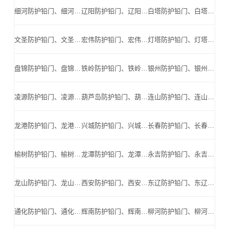
细河防护铅门、细河防辐射铅门、细河医用铅门、细河手术室铅门、细河工业探伤铅门_细河手术室铅门公司
辽阳防护铅门、辽阳防辐射铅门、辽阳医用铅门、辽阳手术室铅门、辽阳工业探伤铅门_辽阳手术室铅门公司
白塔防护铅门、白塔防辐射铅门、白塔医用铅门、白塔手术室铅门、白塔工业探伤铅门_白塔手术室铅门公司
文圣防护铅门、文圣防辐射铅门、文圣医用铅门、文圣手术室铅门、文圣工业探伤铅门_文圣手术室铅门公司
宏伟防护铅门、宏伟防辐射铅门、宏伟医用铅门、宏伟手术室铅门、宏伟工业探伤铅门_宏伟手术室铅门公司
灯塔防护铅门、灯塔防辐射铅门、灯塔医用铅门、灯塔手术室铅门、灯塔工业探伤铅门_灯塔手术室铅门公司
盘锦防护铅门、盘锦防辐射铅门、盘锦医用铅门、盘锦手术室铅门、盘锦工业探伤铅门_盘锦手术室铅门公司
铁岭防护铅门、铁岭防辐射铅门、铁岭医用铅门、铁岭手术室铅门、铁岭工业探伤铅门_铁岭手术室铅门公司
银州防护铅门、银州防辐射铅门、银州医用铅门、银州手术室铅门、银州工业探伤铅门_银州手术室铅门公司
凌源防护铅门、凌源防辐射铅门、凌源医用铅门、凌源手术室铅门、凌源工业探伤铅门_凌源手术室铅门公司
葫芦岛防护铅门、葫芦岛防辐射铅门、葫芦岛医用铅门、葫芦岛手术室铅门、葫芦岛工业探伤铅门_葫芦岛手术室铅门公司
连山防护铅门、连山防辐射铅门、连山医用铅门、连山手术室铅门、连山工业探伤铅门_连山手术室铅门公司
龙港防护铅门、龙港防辐射铅门、龙港医用铅门、龙港手术室铅门、龙港工业探伤铅门_龙港手术室铅门公司
兴城防护铅门、兴城防辐射铅门、兴城医用铅门、兴城手术室铅门、兴城工业探伤铅门_兴城手术室铅门公司
长春防护铅门、长春防辐射铅门、长春医用铅门、长春手术室铅门、长春工业探伤铅门_长春手术室铅门公司
榆树防护铅门、榆树防辐射铅门、榆树医用铅门、榆树手术室铅门、榆树工业探伤铅门_榆树手术室铅门公司
龙潭防护铅门、龙潭防辐射铅门、龙潭医用铅门、龙潭手术室铅门、龙潭工业探伤铅门_龙潭手术室铅门公司
永吉防护铅门、永吉防辐射铅门、永吉医用铅门、永吉手术室铅门、永吉工业探伤铅门_永吉手术室铅门公司
龙山防护铅门、龙山防辐射铅门、龙山医用铅门、龙山手术室铅门、龙山工业探伤铅门_龙山手术室铅门公司
西安防护铅门、西安防辐射铅门、西安医用铅门、西安手术室铅门、西安工业探伤铅门_西安手术室铅门公司
东辽防护铅门、东辽防辐射铅门、东辽医用铅门、东辽手术室铅门、东辽工业探伤铅门_东辽手术室铅门公司
通化防护铅门、通化防辐射铅门、通化医用铅门、通化手术室铅门、通化工业探伤铅门_通化手术室铅门公司
辉南防护铅门、辉南防辐射铅门、辉南医用铅门、辉南手术室铅门、辉南工业探伤铅门_辉南手术室铅门公司
柳河防护铅门、柳河防辐射铅门、柳河医用铅门、柳河手术室铅门、柳河工业探伤铅门_柳河手术室铅门公司