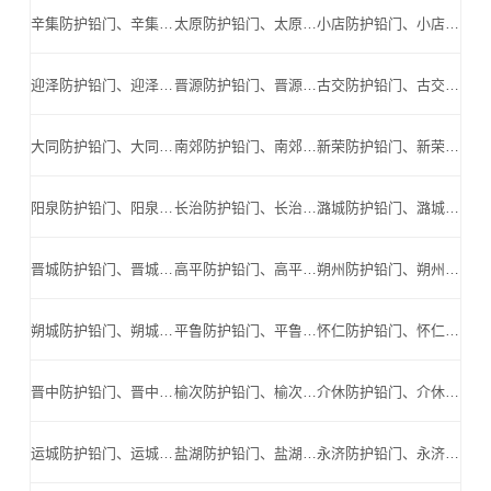
辛集防护铅门、辛集防辐射铅门、辛集医用铅门、辛集手术室铅门、辛集工业探伤铅门_辛集手术室铅门公司
太原防护铅门、太原防辐射铅门、太原医用铅门、太原手术室铅门、太原工业探伤铅门_太原手术室铅门公司
小店防护铅门、小店防辐射铅门、小店医用铅门、小店手术室铅门、小店工业探伤铅门_小店手术室铅门公司
迎泽防护铅门、迎泽防辐射铅门、迎泽医用铅门、迎泽手术室铅门、迎泽工业探伤铅门_迎泽手术室铅门公司
晋源防护铅门、晋源防辐射铅门、晋源医用铅门、晋源手术室铅门、晋源工业探伤铅门_晋源手术室铅门公司
古交防护铅门、古交防辐射铅门、古交医用铅门、古交手术室铅门、古交工业探伤铅门_古交手术室铅门公司
大同防护铅门、大同防辐射铅门、大同医用铅门、大同手术室铅门、大同工业探伤铅门_大同手术室铅门公司
南郊防护铅门、南郊防辐射铅门、南郊医用铅门、南郊手术室铅门、南郊工业探伤铅门_南郊手术室铅门公司
新荣防护铅门、新荣防辐射铅门、新荣医用铅门、新荣手术室铅门、新荣工业探伤铅门_新荣手术室铅门公司
阳泉防护铅门、阳泉防辐射铅门、阳泉医用铅门、阳泉手术室铅门、阳泉工业探伤铅门_阳泉手术室铅门公司
长治防护铅门、长治防辐射铅门、长治医用铅门、长治手术室铅门、长治工业探伤铅门_长治手术室铅门公司
潞城防护铅门、潞城防辐射铅门、潞城医用铅门、潞城手术室铅门、潞城工业探伤铅门_潞城手术室铅门公司
晋城防护铅门、晋城防辐射铅门、晋城医用铅门、晋城手术室铅门、晋城工业探伤铅门_晋城手术室铅门公司
高平防护铅门、高平防辐射铅门、高平医用铅门、高平手术室铅门、高平工业探伤铅门_高平手术室铅门公司
朔州防护铅门、朔州防辐射铅门、朔州医用铅门、朔州手术室铅门、朔州工业探伤铅门_朔州手术室铅门公司
朔城防护铅门、朔城防辐射铅门、朔城医用铅门、朔城手术室铅门、朔城工业探伤铅门_朔城手术室铅门公司
平鲁防护铅门、平鲁防辐射铅门、平鲁医用铅门、平鲁手术室铅门、平鲁工业探伤铅门_平鲁手术室铅门公司
怀仁防护铅门、怀仁防辐射铅门、怀仁医用铅门、怀仁手术室铅门、怀仁工业探伤铅门_怀仁手术室铅门公司
晋中防护铅门、晋中防辐射铅门、晋中医用铅门、晋中手术室铅门、晋中工业探伤铅门_晋中手术室铅门公司
榆次防护铅门、榆次防辐射铅门、榆次医用铅门、榆次手术室铅门、榆次工业探伤铅门_榆次手术室铅门公司
介休防护铅门、介休防辐射铅门、介休医用铅门、介休手术室铅门、介休工业探伤铅门_介休手术室铅门公司
运城防护铅门、运城防辐射铅门、运城医用铅门、运城手术室铅门、运城工业探伤铅门_运城手术室铅门公司
盐湖防护铅门、盐湖防辐射铅门、盐湖医用铅门、盐湖手术室铅门、盐湖工业探伤铅门_盐湖手术室铅门公司
永济防护铅门、永济防辐射铅门、永济医用铅门、永济手术室铅门、永济工业探伤铅门_永济手术室铅门公司