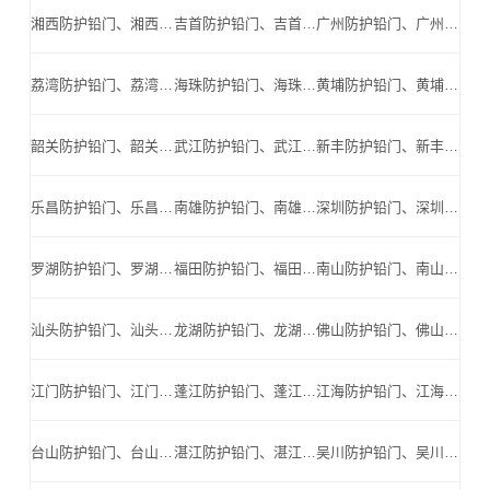
湘西防护铅门、湘西防辐射铅门、湘西医用铅门、湘西手术室铅门、湘西工业探伤铅门_湘西手术室铅门公司
吉首防护铅门、吉首防辐射铅门、吉首医用铅门、吉首手术室铅门、吉首工业探伤铅门_吉首手术室铅门公司
广州防护铅门、广州防辐射铅门、广州医用铅门、广州手术室铅门、广州工业探伤铅门_广州手术室铅门公司
荔湾防护铅门、荔湾防辐射铅门、荔湾医用铅门、荔湾手术室铅门、荔湾工业探伤铅门_荔湾手术室铅门公司
海珠防护铅门、海珠防辐射铅门、海珠医用铅门、海珠手术室铅门、海珠工业探伤铅门_海珠手术室铅门公司
黄埔防护铅门、黄埔防辐射铅门、黄埔医用铅门、黄埔手术室铅门、黄埔工业探伤铅门_黄埔手术室铅门公司
韶关防护铅门、韶关防辐射铅门、韶关医用铅门、韶关手术室铅门、韶关工业探伤铅门_韶关手术室铅门公司
武江防护铅门、武江防辐射铅门、武江医用铅门、武江手术室铅门、武江工业探伤铅门_武江手术室铅门公司
新丰防护铅门、新丰防辐射铅门、新丰医用铅门、新丰手术室铅门、新丰工业探伤铅门_新丰手术室铅门公司
乐昌防护铅门、乐昌防辐射铅门、乐昌医用铅门、乐昌手术室铅门、乐昌工业探伤铅门_乐昌手术室铅门公司
南雄防护铅门、南雄防辐射铅门、南雄医用铅门、南雄手术室铅门、南雄工业探伤铅门_南雄手术室铅门公司
深圳防护铅门、深圳防辐射铅门、深圳医用铅门、深圳手术室铅门、深圳工业探伤铅门_深圳手术室铅门公司
罗湖防护铅门、罗湖防辐射铅门、罗湖医用铅门、罗湖手术室铅门、罗湖工业探伤铅门_罗湖手术室铅门公司
福田防护铅门、福田防辐射铅门、福田医用铅门、福田手术室铅门、福田工业探伤铅门_福田手术室铅门公司
南山防护铅门、南山防辐射铅门、南山医用铅门、南山手术室铅门、南山工业探伤铅门_南山手术室铅门公司
汕头防护铅门、汕头防辐射铅门、汕头医用铅门、汕头手术室铅门、汕头工业探伤铅门_汕头手术室铅门公司
龙湖防护铅门、龙湖防辐射铅门、龙湖医用铅门、龙湖手术室铅门、龙湖工业探伤铅门_龙湖手术室铅门公司
佛山防护铅门、佛山防辐射铅门、佛山医用铅门、佛山手术室铅门、佛山工业探伤铅门_佛山手术室铅门公司
江门防护铅门、江门防辐射铅门、江门医用铅门、江门手术室铅门、江门工业探伤铅门_江门手术室铅门公司
蓬江防护铅门、蓬江防辐射铅门、蓬江医用铅门、蓬江手术室铅门、蓬江工业探伤铅门_蓬江手术室铅门公司
江海防护铅门、江海防辐射铅门、江海医用铅门、江海手术室铅门、江海工业探伤铅门_江海手术室铅门公司
台山防护铅门、台山防辐射铅门、台山医用铅门、台山手术室铅门、台山工业探伤铅门_台山手术室铅门公司
湛江防护铅门、湛江防辐射铅门、湛江医用铅门、湛江手术室铅门、湛江工业探伤铅门_湛江手术室铅门公司
吴川防护铅门、吴川防辐射铅门、吴川医用铅门、吴川手术室铅门、吴川工业探伤铅门_吴川手术室铅门公司