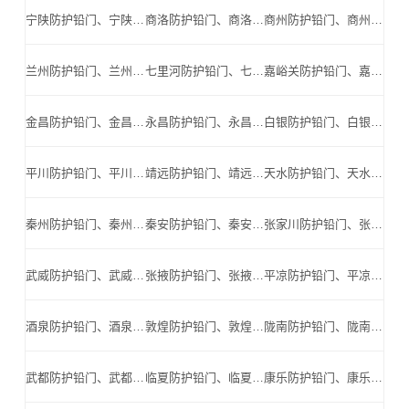
宁陕防护铅门、宁陕防辐射铅门、宁陕医用铅门、宁陕手术室铅门、宁陕工业探伤铅门_宁陕手术室铅门公司
商洛防护铅门、商洛防辐射铅门、商洛医用铅门、商洛手术室铅门、商洛工业探伤铅门_商洛手术室铅门公司
商州防护铅门、商州防辐射铅门、商州医用铅门、商州手术室铅门、商州工业探伤铅门_商州手术室铅门公司
兰州防护铅门、兰州防辐射铅门、兰州医用铅门、兰州手术室铅门、兰州工业探伤铅门_兰州手术室铅门公司
七里河防护铅门、七里河防辐射铅门、七里河医用铅门、七里河手术室铅门、七里河工业探伤铅门_七里河手术室铅门公司
嘉峪关防护铅门、嘉峪关防辐射铅门、嘉峪关医用铅门、嘉峪关手术室铅门、嘉峪关工业探伤铅门_嘉峪关手术室铅门公司
金昌防护铅门、金昌防辐射铅门、金昌医用铅门、金昌手术室铅门、金昌工业探伤铅门_金昌手术室铅门公司
永昌防护铅门、永昌防辐射铅门、永昌医用铅门、永昌手术室铅门、永昌工业探伤铅门_永昌手术室铅门公司
白银防护铅门、白银防辐射铅门、白银医用铅门、白银手术室铅门、白银工业探伤铅门_白银手术室铅门公司
平川防护铅门、平川防辐射铅门、平川医用铅门、平川手术室铅门、平川工业探伤铅门_平川手术室铅门公司
靖远防护铅门、靖远防辐射铅门、靖远医用铅门、靖远手术室铅门、靖远工业探伤铅门_靖远手术室铅门公司
天水防护铅门、天水防辐射铅门、天水医用铅门、天水手术室铅门、天水工业探伤铅门_天水手术室铅门公司
秦州防护铅门、秦州防辐射铅门、秦州医用铅门、秦州手术室铅门、秦州工业探伤铅门_秦州手术室铅门公司
秦安防护铅门、秦安防辐射铅门、秦安医用铅门、秦安手术室铅门、秦安工业探伤铅门_秦安手术室铅门公司
张家川防护铅门、张家川防辐射铅门、张家川医用铅门、张家川手术室铅门、张家川工业探伤铅门_张家川手术室铅门公司
武威防护铅门、武威防辐射铅门、武威医用铅门、武威手术室铅门、武威工业探伤铅门_武威手术室铅门公司
张掖防护铅门、张掖防辐射铅门、张掖医用铅门、张掖手术室铅门、张掖工业探伤铅门_张掖手术室铅门公司
平凉防护铅门、平凉防辐射铅门、平凉医用铅门、平凉手术室铅门、平凉工业探伤铅门_平凉手术室铅门公司
酒泉防护铅门、酒泉防辐射铅门、酒泉医用铅门、酒泉手术室铅门、酒泉工业探伤铅门_酒泉手术室铅门公司
敦煌防护铅门、敦煌防辐射铅门、敦煌医用铅门、敦煌手术室铅门、敦煌工业探伤铅门_敦煌手术室铅门公司
陇南防护铅门、陇南防辐射铅门、陇南医用铅门、陇南手术室铅门、陇南工业探伤铅门_陇南手术室铅门公司
武都防护铅门、武都防辐射铅门、武都医用铅门、武都手术室铅门、武都工业探伤铅门_武都手术室铅门公司
临夏防护铅门、临夏防辐射铅门、临夏医用铅门、临夏手术室铅门、临夏工业探伤铅门_临夏手术室铅门公司
康乐防护铅门、康乐防辐射铅门、康乐医用铅门、康乐手术室铅门、康乐工业探伤铅门_康乐手术室铅门公司